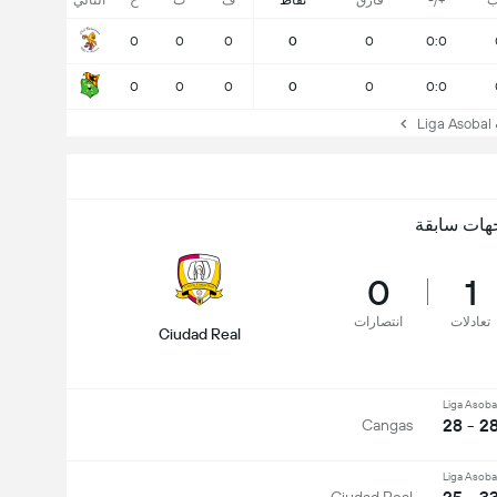
ب
+/-
فارق
نقاط
ف
ت
خ
التالي
0
0
0
0
0
0:0
0
0
0
0
0
0:0
L
هات سابقة
0
1
تعادلات
انتصارات
Ciudad Real
Liga Asoba
28 - 2
Cangas
Liga Asoba