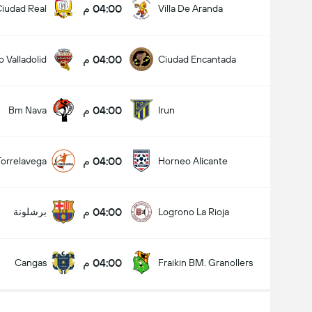
04:00 م
iudad Real
Villa De Aranda
04:00 م
o Valladolid
Ciudad Encantada
04:00 م
Bm Nava
Irun
04:00 م
orrelavega
Horneo Alicante
04:00 م
Logrono La Rioja
برشلونة
04:00 م
Cangas
Fraikin BM. Granollers