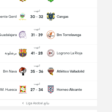
انتهت
30
-
32
ente Genil
Cangas
انتهت
31
-
39
Guadalajara
Bm Torrelavega
انتهت
41
-
28
Logrono La Rioja
برشلونة
انتهت
35
-
36
Bm Nava
Atlético Valladolid
انتهت
27
-
34
BM. Huesca
Horneo Alicante
نتائج Liga Asobal