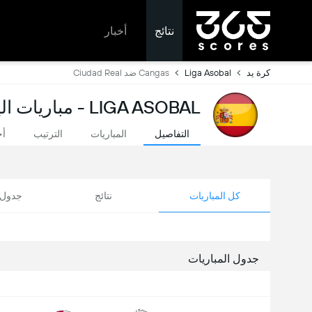
نتائج
أخبار
كرة يد
Liga Asobal
Cangas ضد Ciudad Real
LIGA ASOBAL - مباريات اليوم ونتائج مباشرة
التفاصيل
المباريات
الترتيب
أخ
كل المباريات
نتائج
جدول ا
جدول المباريات