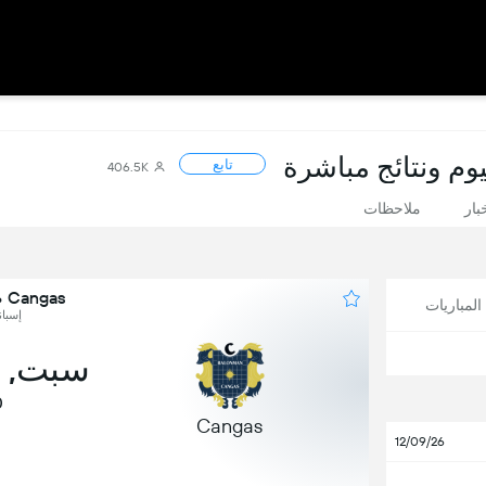
تابع
406.5K
بار
ملاحظات
Cangas ضد Ciudad Real
لمباريات
إسبانيا, obal
سبت, 28 نوفمبر
0
Cangas
12/09/26