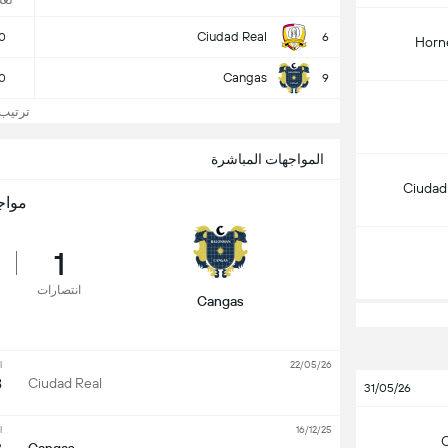
لع
Ciudad Real
0
6
Horn
Cangas
0
9
ترتيب iga Asobal
المواجهات المباشرة
Ciudad
مواج
1
انتصارات
Cangas
l
22/05/26
8
Ciudad Real
31/05/26
l
16/12/25
C