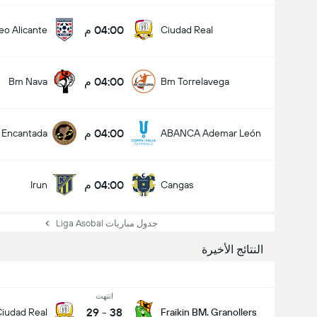
04:00 م
eo Alicante
Ciudad Real
04:00 م
Bm Nava
Bm Torrelavega
04:00 م
 Encantada
ABANCA Ademar León
04:00 م
Irun
Cangas
جدول مباريات Liga Asobal
النتائج الأخيرة
انتهت
29
-
38
iudad Real
Fraikin BM. Granollers