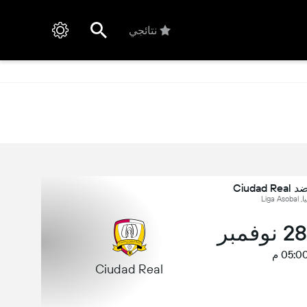
نتائجي
Liga As
05:0 م
Ciudad Real