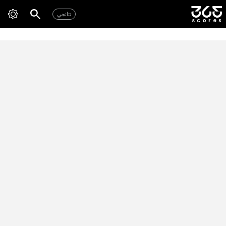
نتائجي