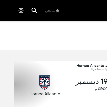
نتائجي
Liga As
05:0 م
Horneo Alicante