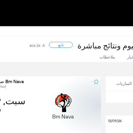
تابع
406.5K
بار
ملاحظات
Bm Nava ضد Horneo Alicante
لمباريات
إسبانيا, obal
سبت, 19 ديسمبر
0
Bm Nava
12/09/26