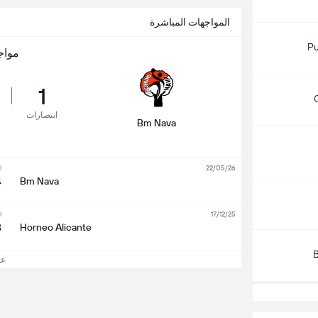
المواجهات المباشرة
Pu
مواج
1
انتصارات
Bm Nava
l
22/05/26
2
Bm Nava
l
17/12/25
5
Horneo Alicante
عرض