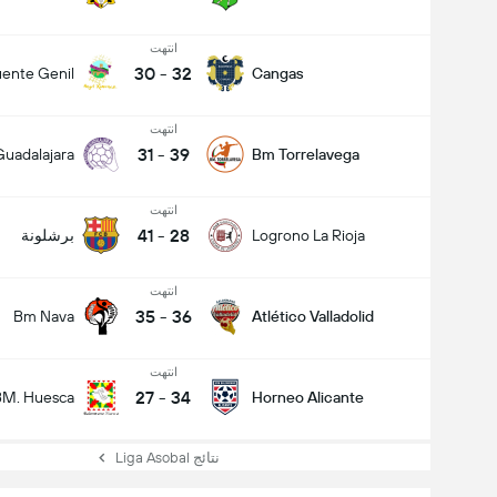
انتهت
30
-
32
ente Genil
Cangas
انتهت
31
-
39
Guadalajara
Bm Torrelavega
انتهت
41
-
28
Logrono La Rioja
برشلونة
انتهت
35
-
36
Bm Nava
Atlético Valladolid
انتهت
27
-
34
BM. Huesca
Horneo Alicante
نتائج Liga Asobal