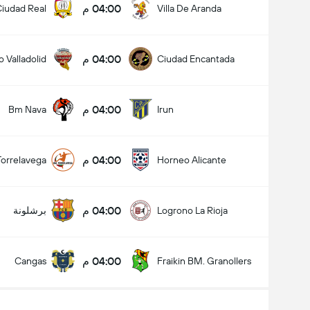
04:00 م
iudad Real
Villa De Aranda
04:00 م
o Valladolid
Ciudad Encantada
04:00 م
Bm Nava
Irun
04:00 م
orrelavega
Horneo Alicante
04:00 م
Logrono La Rioja
برشلونة
04:00 م
Cangas
Fraikin BM. Granollers