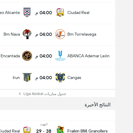
04:00 م
eo Alicante
Ciudad Real
04:00 م
Bm Nava
Bm Torrelavega
04:00 م
 Encantada
ABANCA Ademar León
04:00 م
Irun
Cangas
جدول مباريات Liga Asobal
النتائج الأخيرة
انتهت
29
-
38
iudad Real
Fraikin BM. Granollers