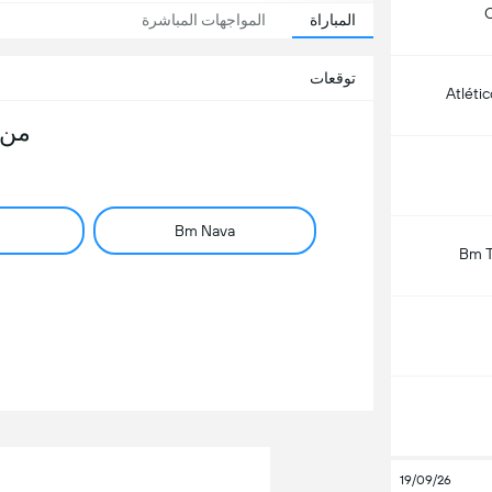
C
المباراة
المواجهات المباشرة
توقعات
Atlétic
من 
Bm Nava
Bm T
19/09/26