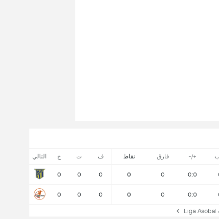
ب
+/-
فارق
نقاط
ف
ت
خ
التالي
0
0
0
0
0
0:0
0
0
0
0
0
0:0
L