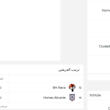
Horn
Ciudad
ترتيب الفريقين
لع
Bm Nava
0
12
31/05/26
Horneo Alicante
0
14
ترتيب iga Asobal
C