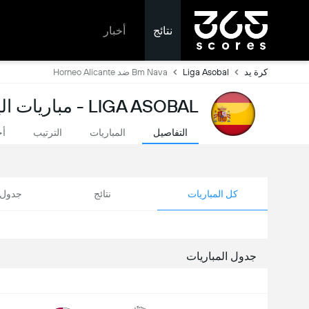
نتائج
أخبار
كرة يد
Liga Asobal
Bm Nava ضد Horneo Alicante
LIGA ASOBAL - مباريات اليوم ونتائج مباشرة
التفاصيل
المباريات
الترتيب
أخ
كل المباريات
نتائج
جدول ا
جدول المباريات