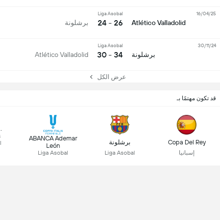
Liga Asobal
16/04/25
26 - 24
Atlético Valladolid
برشلونة
Liga Asobal
30/11/24
34 - 30
برشلونة
Atlético Valladolid
عرض الكل
قد تكون مهتمًا بـ
.
s
ABANCA Ademar
Copa Del Rey
برشلونة
l
León
إسبانيا
Liga Asobal
Liga Asobal