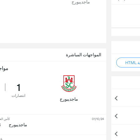
ماجديبورج
المواجهات المباشرة
HT
مواج
1
انتصارات
ماجديبورج
01/10/24
كأس العا
4
ماجديبورج
عرض