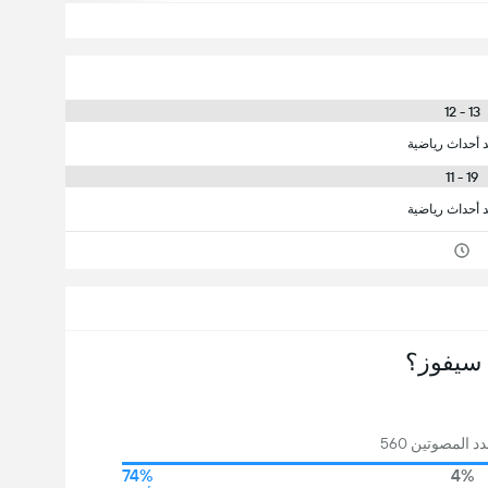
13 - 12
د أحداث رياضية
19 - 11
د أحداث رياضية
سيفوز؟
 المصوتين 560
74%
4%