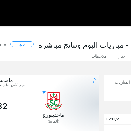
 - مباريات اليوم ونتائج مباشرة
تابع
6K
أخبار
ملاحظات
ماجديبو
لمباريات
دولي, كأس العالم للأ
32
ماجديبورج
02/10/25
(ألمانيا)