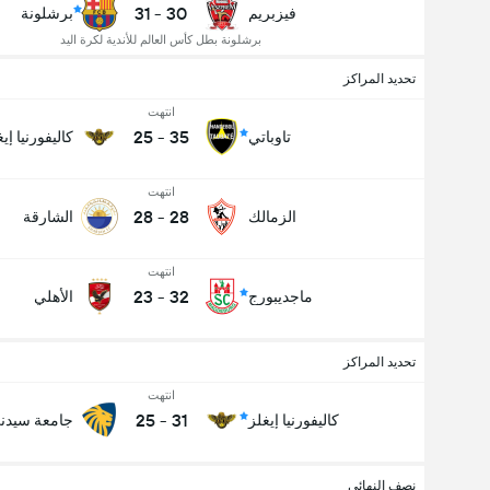
31
-
30
فيزبريم
برشلونة
برشلونة بطل كأس العالم للأندية لكرة اليد
تحديد المراكز
انتهت
25
-
35
تاوباتي
كاليفورنيا إي
انتهت
28
-
28
الزمالك
الشارقة
انتهت
23
-
32
ماجديبورج
الأهلي
تحديد المراكز
انتهت
25
-
31
كاليفورنيا إيغلز
جامعة سيدن
نصف النهائي