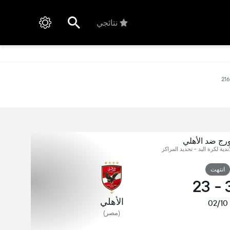
نتائجي
21
رج ضد الأهلي
ندية لكرة اليد - تحديد المراكز
انتهت
23
-
الأهلي
02/10
(مصر)