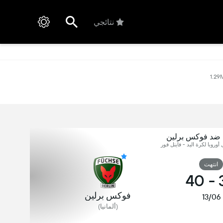
نتائجي
1.29
 ضد فوكس برلين
 أوروبا لكرة اليد - فاينل فور
انتهت
40
-
فوكس برلين
13/06
(ألمانيا)