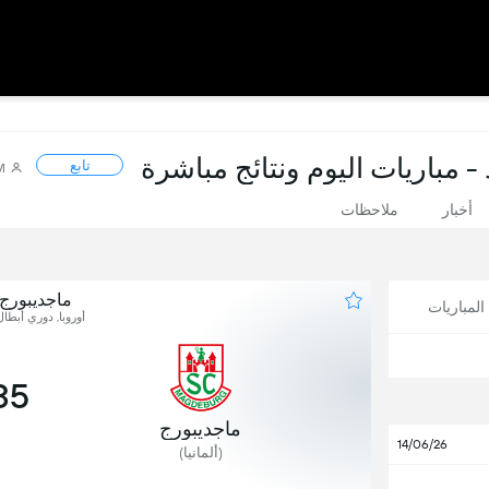
- مباريات اليوم ونتائج مباشرة
تابع
M
أخبار
ملاحظات
ماجديبورج
لمباريات
أوروبا, دوري أبطال
35
ماجديبورج
14/06/26
(ألمانيا)