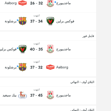
26
-
32
ماجديبورج
Aalborg
انتهت
37
-
34
فوكس برلين
برشلونة
فاينل فور
انتهت
40
-
35
ماجديبورج
فوكس برلين
انتهت
37
-
32
Aalborg
برشلونة
البلاي أوف - النهائي
انتهت
37
-
45
ماجديبورج
بيك سيغيد
البلاي أوف - النهائي