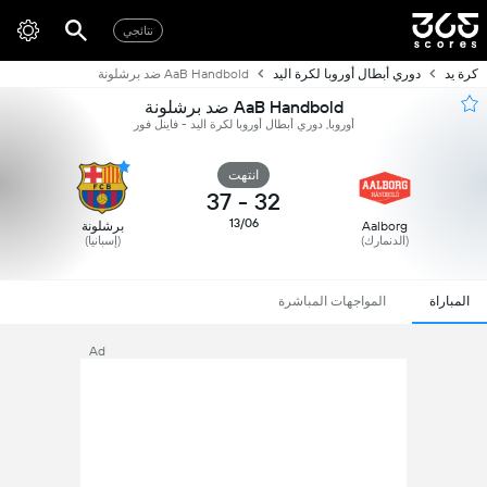
نتائجي
كرة يد
دوري أبطال أوروبا لكرة اليد
AaB Handbold ضد برشلونة
AaB Handbold ضد برشلونة
أوروبا, دوري أبطال أوروبا لكرة اليد - فاينل فور
انتهت
37
-
32
13/06
Aalborg
برشلونة
(الدنمارك)
(إسبانيا)
المباراة
المواجهات المباشرة
Ad