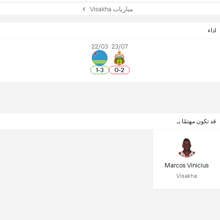
مباريات Visakha
اداء
22/03
23/07
1
-
3
0
-
2
قد تكون مهتمًا بـ
Marcos Vinicius
Visakha