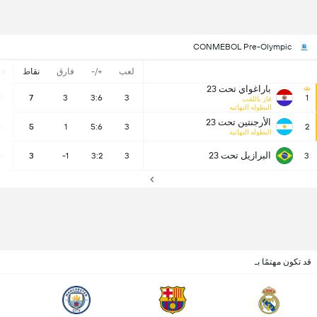
CONMEBOL Pre-Olympic
لعب
+/-
فارق
نقاط
ف
باراغواي تحت 23
2
7
3
3:6
3
1
فاز باللقب
البطوله النهائيه
الأرجنتين تحت 23
1
5
1
5:6
3
2
البطوله النهائيه
البرازيل تحت 23
1
3
-1
3:2
3
3
قد تكون مهتمًا بـ