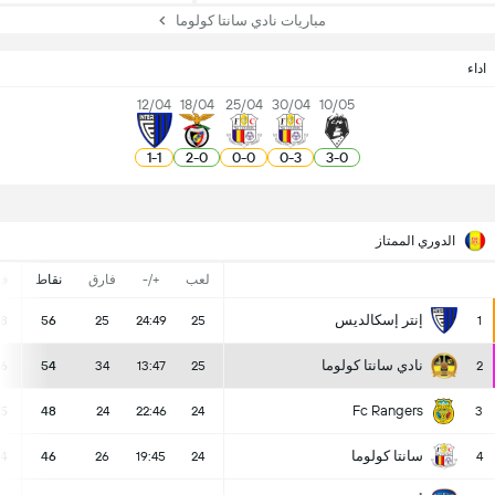
مباريات نادي سانتا كولوما
اداء
12/04
18/04
25/04
30/04
10/05
1
-
1
2
-
0
0
-
0
0
-
3
3
-
0
الدوري الممتاز
لعب
+/-
فارق
نقاط
ف
إنتر إسكالديس
18
56
25
24:49
25
1
نادي سانتا كولوما
16
54
34
13:47
25
2
Fc Rangers
15
48
24
22:46
24
3
سانتا كولوما
14
46
26
19:45
24
4