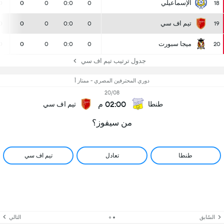
الإسماعيلي
0
0
0
0:0
0
18
تيم اف سي
0
0
0
0:0
0
19
ميجا سبورت
0
0
0
0:0
0
20
جدول ترتيب تيم اف سي
دوري المحترفين المصري - ممتاز أ
20/08
02:00 م
طنطا
تيم اف سي
من سيفوز؟
طنطا
تعادل
تيم اف سي
السّابق
التالي