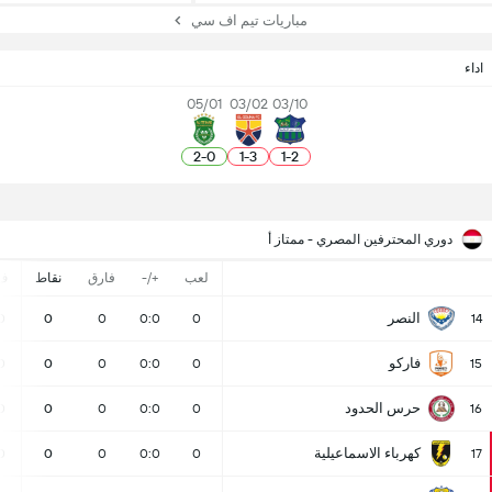
مباريات تيم اف سي
اداء
05/01
03/02
03/10
2
-
0
1
-
3
1
-
2
دوري المحترفين المصري - ممتاز أ
لعب
+/-
فارق
نقاط
ف
النصر
0
0
0
0:0
0
14
فاركو
0
0
0
0:0
0
15
حرس الحدود
0
0
0
0:0
0
16
كهرباء الاسماعيلية
0
0
0
0:0
0
17