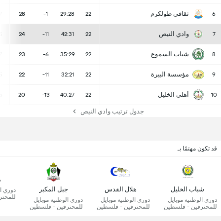
ثقافي طولكرم
7
28
-1
29:28
22
6
وادي النيص
5
24
-11
42:31
22
7
شباب السموع
7
23
-6
35:29
22
8
مؤسسة البيرة
5
22
-11
32:21
22
9
أهلي الخليل
5
20
-13
40:27
22
10
جدول ترتيب وادي النيص
قد تكون مهتمًا بـ
م
شباب الخليل
هلال القدس
جبل المكبر
دوري ال
للمحتر
دوري الوطنية موبايل
دوري الوطنية موبايل
دوري الوطنية موبايل
للمحترفين - فلسطين
للمحترفين - فلسطين
للمحترفين - فلسطين