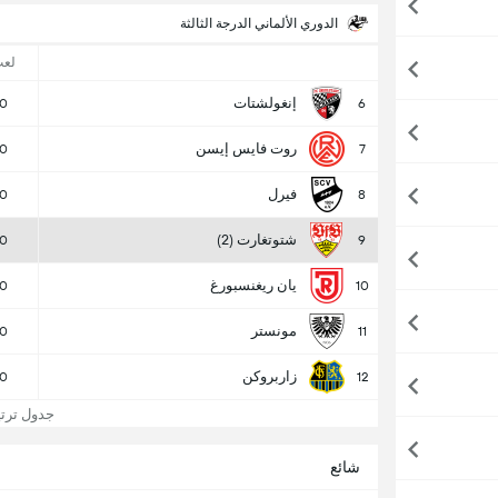
الدوري الألماني الدرجة الثالثة
لع
إنغولشتات
0
6
روت فايس إيسن
0
7
فيرل
0
8
شتوتغارت (2)
0
9
يان ريغنسبورغ
0
10
مونستر
0
11
زاربروكن
0
12
جدول ترتيب 
شائع