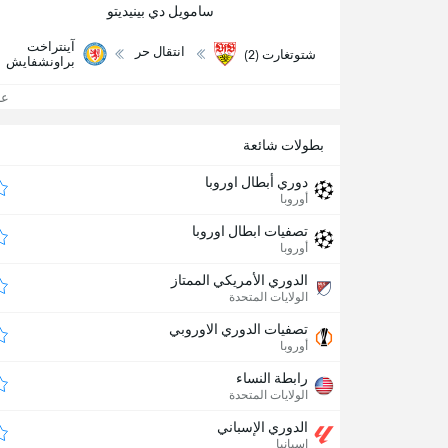
سامويل دي بينيديتو
آينتراخت
انتقال حر
شتوتغارت (2)
براونشفايش
عرض
بطولات شائعة
دوري أبطال اوروبا
أوروبا
تصفيات ابطال اوروبا
أوروبا
الدوري الأمريكي الممتاز
الولايات المتحدة
تصفيات الدوري الاوروبي
أوروبا
رابطة النساء
الولايات المتحدة
الدوري الإسباني
إسبانيا