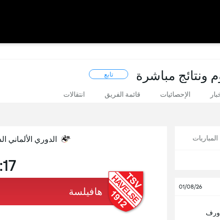
تابع
بار
الإحصائيات
قائمة الفريق
انتقالات
لمباريات
الدوري الألماني الدرجة الثا
:17
01/08/26
هافيلسة
دورف