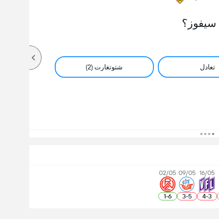
سيفوز؟
تعادل
شتوتغارت (2)
02/05
09/05
16/05
1
-
6
3
-
5
4
-
3