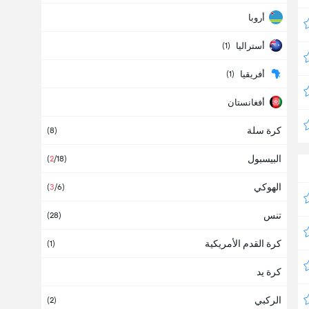
أروبا
أستراليا
(1)
أفريقيا
(1)
أفغانستان
كرة سلة
ألبانيا
(8)
البيسبول
ألمانيا
(
2
/18)
(31)
الهوكي
أمريكا
(
3
/6)
تنس
أنتيغوا وبربودا
(28)
كرة القدم الأمريكية
أنجولا
(1)
كرة يد
أندورا
الركبي
أوروبا
(2)
(13)