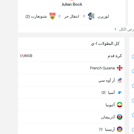
Julian Bock
لوزيرن
انتقال حر
شتوتغارت (2)
 الكل
كل البطولات ا-ي
كرة قدم
(
4
/602)
French Guiana
آر أوه سي
آسيا
(2)
أثيوبيا
أذربيجان
أرمينيا
(1)