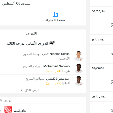
السبت, 08 أغسطس | 12:00 م | هاينز فون هايدن ارينا
08/08/26
صفحة المباراة
الأهداف
16/08/26
الدوري الألماني الدرجة الثالثة
ن
Nicolas Sessa
لاعب الوسط المحور
الأرجنتين
Mohamed Sankoh
المهاجم الصريح
28/08/26
هولندا
(غادر النادي)
عبدينيغو نانكيشي
المهاجم الصريح
ألمانيا
(غادر النادي)
عرض الكل
06/09/26
الدوري الأل
0
هافيلسة