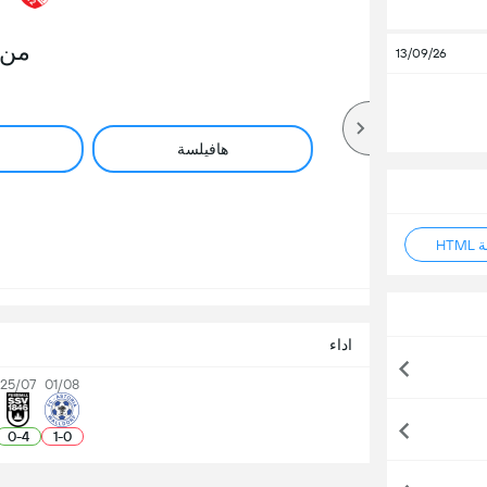
من 
13/09/26
هافيلسة
HT
اداء
25/07
01/08
0
-
4
1
-
0