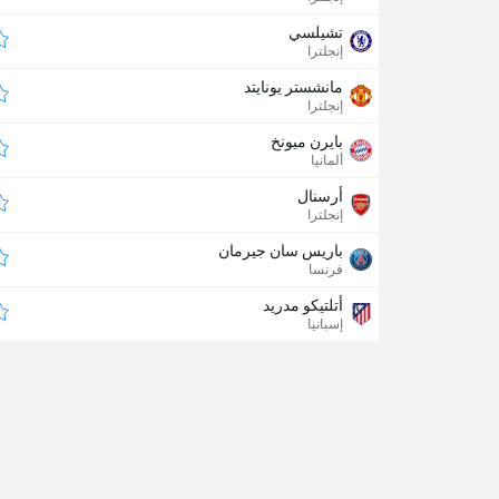
تشيلسي
إنجلترا
مانشستر يونايتد
إنجلترا
بايرن ميونخ
ألمانيا
أرسنال
إنجلترا
باريس سان جيرمان
فرنسا
أتلتيكو مدريد
إسبانيا