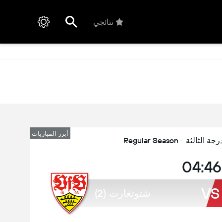
نتائجي
أبرز المباريات
لثة - Regular Season
04:46
VS
شتوتغارت (2)