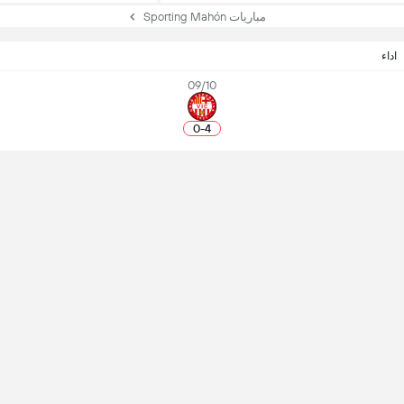
مباريات Sporting Mahón
اداء
09/10
0
-
4