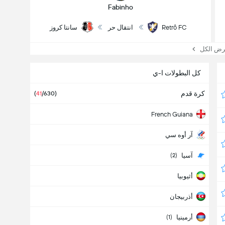
Fabinho
Retrô FC
انتقال حر
سانتا كروز
 الكل
كل البطولات ا-ي
كرة قدم
(
41
/630)
French Guiana
آر أوه سي
آسيا
(2)
أثيوبيا
أذربيجان
أرمينيا
(1)