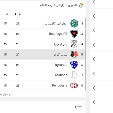
الدوري البرازيلي الدرجة الثالثة
نقاط
لعب
غواراني كامبيناس
15
26
2
Botafogo-PB
15
25
3
إنتر ليميرا
15
25
4
سانتا كروز
15
24
5
Paysandu
15
23
6
Maringá
15
23
7
Ferroviária
15
23
8
جدول ترتي
شائع