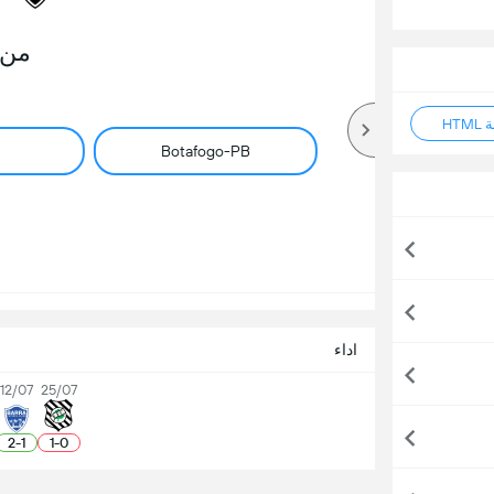
من 
HT
Botafogo-PB
اداء
12/07
25/07
2
-
1
1
-
0