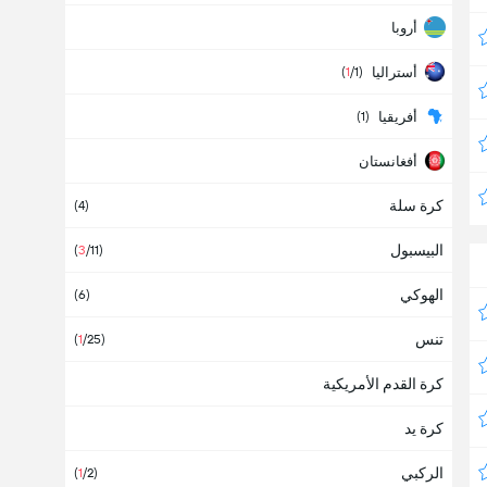
أروبا
أستراليا
(
1
/1)
أفريقيا
(1)
أفغانستان
كرة سلة
ألبانيا
(4)
البيسبول
ألمانيا
(
3
/11)
(
4
/31)
الهوكي
أمريكا
(6)
تنس
أنتيغوا وبربودا
(
1
/25)
كرة القدم الأمريكية
أنجولا
كرة يد
أندورا
الركبي
أوروبا
(
1
/2)
(
1
/13)