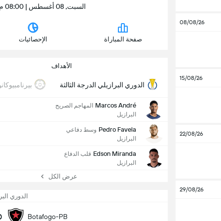
السبت, 08 أغسطس | 08:00 م | ملعب خوسيه أميريكو دي ألميدا فيلهو
08/08/26
صفحة المباراة
الإحصائيات
الأهداف
15/08/26
الدوري البرازيلي الدرجة الثالثة
بيرنامبيوكانو
Marcos André
المهاجم الصريح
البرازيل
Pedro Favela
وسط دفاعي
22/08/26
البرازيل
Edson Miranda
قلب الدفاع
البرازيل
عرض الكل
29/08/26
الدوري البر
0
Botafogo-PB