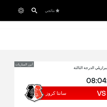
نتائجي
أبرز المباريات
برازيلي الدرجة الثالثة
08:04
VS
سانتا كروز