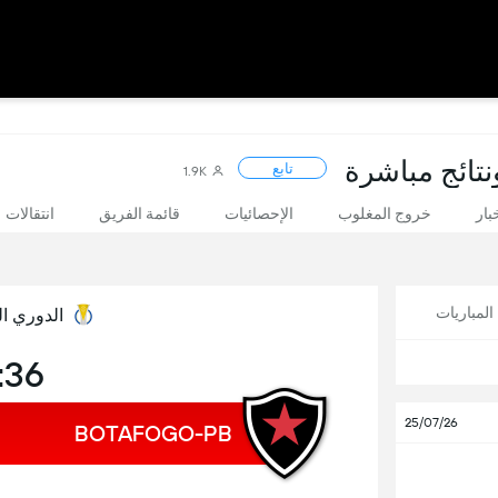
نتائج مباشرة
تابع
1.9K
بار
خروج المغلوب
الإحصائيات
قائمة الفريق
انتقالات
لمباريات
الدوري ال
:36
25/07/26
BOTAFOGO-PB