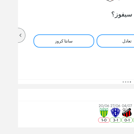
سيفوز؟
تعادل
سانتا كروز
20/06
27/06
04/07
1
-
0
3
-
1
0
-
1