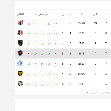
ف
فارق
+/-
ت
خ
آخر مباريات
التالي
7
13
15:28
5
3
ف
خ
ت
ت
خ
8
5
16:21
1
6
ف
ف
ف
ف
ف
7
1
17:18
4
4
خ
ف
ف
ت
خ
7
4
11:15
3
5
خ
ف
ف
ف
خ
7
2
21:23
2
6
خ
ف
خ
خ
ف
6
3
25:28
5
4
ت
ف
ف
ت
ت
6
3
12:15
5
4
ت
ف
خ
خ
ف
ب سانتا كروز