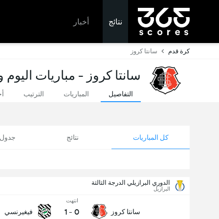
نتائج
أخبار
كرة قدم
سانتا كروز
سانتا كروز - مباريات اليوم و
التفاصيل
المباريات
الترتيب
أخ
كل المباريات
نتائج
جدول ا
الدوري البرازيلي الدرجة الثالثة
البرازيل
انتهت
1
-
0
سانتا كروز
فيغيرنسي