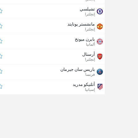
تشيلسي
إنجلترا
مانشستر يونايتد
إنجلترا
بايرن ميونخ
ألمانيا
أرسنال
إنجلترا
باريس سان جيرمان
فرنسا
أتلتيكو مدريد
إسبانيا