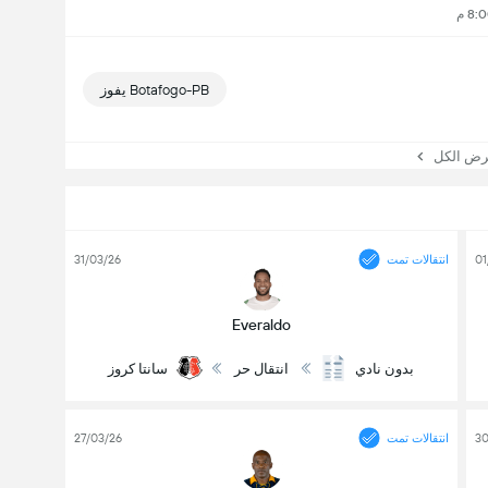
Botafogo-PB يفوز
 الكل
01
انتقالات تمت
31/03/26
Everaldo
بدون نادي
انتقال حر
سانتا كروز
30
انتقالات تمت
27/03/26