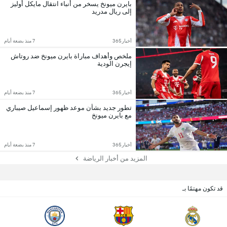
بايرن ميونخ يسخر من أنباء انتقال مايكل أوليز
إلى ريال مدريد
أخبار365
7 منذ بضعة أيام
ملخص وأهداف مباراة بايرن ميونخ ضد روتاش
إيجرن الودية
أخبار365
7 منذ بضعة أيام
تطور جديد بشأن موعد ظهور إسماعيل صيباري
مع بايرن ميونخ
أخبار365
7 منذ بضعة أيام
المزيد من أخبار الرياضة
قد تكون مهتمًا بـ