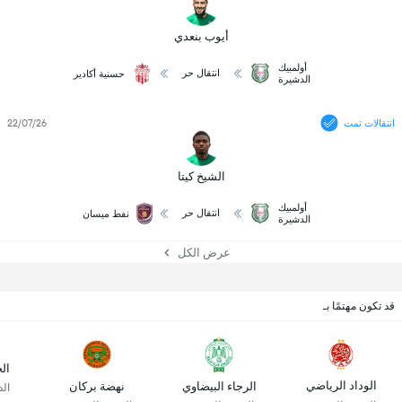
أيوب بنعدي
أولمبيك
انتقال حر
حسنية أكادير
الدشيرة
انتقالات تمت
22/07/26
الشيخ كيتا
أولمبيك
انتقال حر
نفط ميسان
الدشيرة
عرض الكل
قد تكون مهتمًا بـ
ال
الوداد الرياضي
الرجاء البيضاوي
نهضة بركان
ال