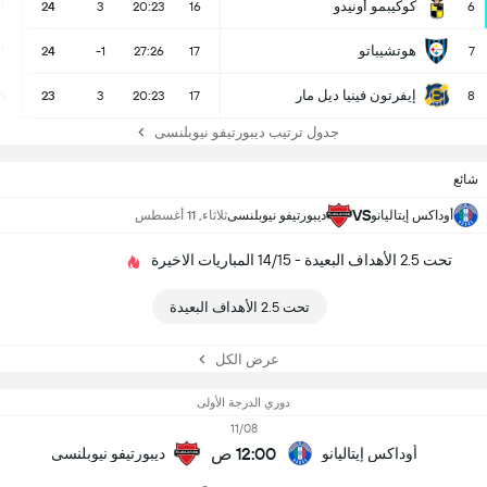
كوكيبمو أونيدو
7
24
3
20:23
16
6
هوتشيباتو
7
24
-1
27:26
17
7
إيفرتون فينيا ديل مار
6
23
3
20:23
17
8
جدول ترتيب ديبورتيفو نيوبلنسى
شائع
VS
أوداكس إيتاليانو
ديبورتيفو نيوبلنسى
ثلاثاء, 11 أغسطس
تحت 2.5 الأهداف البعيدة - 14/15 المباريات الاخيرة
تحت 2.5 الأهداف البعيدة
عرض الكل
دوري الدرجة الأولى
11/08
12:00 ص
أوداكس إيتاليانو
ديبورتيفو نيوبلنسى