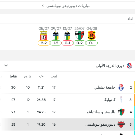
مباريات ديبورتيفو نيوبلنسى
اداء
05/07
09/07
13/07
26/07
04/08
2
-
2
1
-
2
0
-
1
0
-
2
0
-
1
دوري الدرجة الأولى
لعب
+/-
فارق
نقاط
ف
جامعة تشيلي
8
30
10
11:21
17
2
كاتوليكا
8
27
12
26:38
17
3
باليستينو سانتياغو
8
27
1
24:25
17
4
ديبورتيفو نيوبلنسى
6
25
1
19:20
16
5