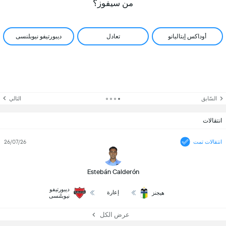
من سيفوز؟
أوداكس إيتاليانو
تعادل
ديبورتيفو نيوبلنسى
السّابق
التالي
انتقالات
انتقالات تمت
26/07/26
Estebán Calderón
ديبورتيفو
إعارة
هيجنز
نيوبلنسى
عرض الكل