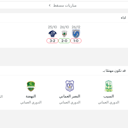
مباريات مسقط
اداء
25/10
26/10
26/12
3
-
2
2
-
0
1
-
0
قد تكون مهتمًا بـ
السيب
النصر العماني
النهضة
ال
الدوري العماني
الدوري العماني
الدوري العماني