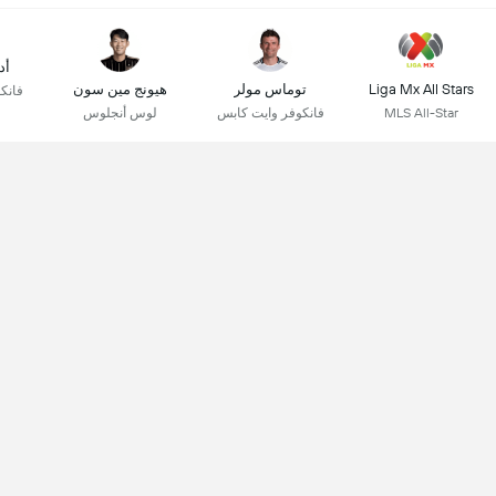
أد
Liga Mx All Stars
توماس مولر
هيونج مين سون
فانك
MLS All-Star
فانكوفر وايت كابس
لوس أنجلوس