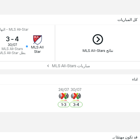
كل المباريات
MLS All-Star - النهائي
3
-
4
30/07
MLS All
MLS All-Stars
نتائج MLS All-Stars
Star
بطل MLS All-Star
مباريات MLS All-Stars
اداء
24/07
30/07
1
-
3
3
-
4
قد تكون مهتمًا بـ