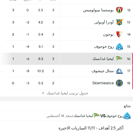
بوستسا نيبولوميس
1
3
0
3:3
3
12
أودرا أوبولى
1
3
-2
4:2
3
13
بوجون
0
2
-1
5:4
3
14
روخ خوجوف
0
1
-4
5:1
3
15
ليخيا غدانسك
0
1
-6
8:2
3
16
ستال جيشوف
0
1
-8
10:2
3
17
Skierniewice
0
0
-3
5:2
2
18
جدول ترتيب ليخيا غدانسك
شائع
VS
روخ خوجوف
ليخيا غدانسك
جمعة, 14 أغسطس
أكثر 2.5 أهداف - 11/11 المباريات الاخيرة