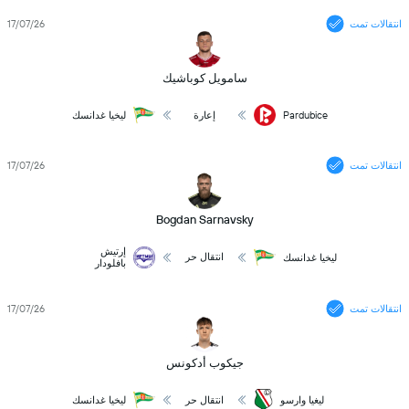
انتقالات تمت
17/07/26
سامويل كوباشيك
Pardubice
إعارة
ليخيا غدانسك
انتقالات تمت
17/07/26
Bogdan Sarnavsky
إرتيش
انتقال حر
ليخيا غدانسك
بافلودار
انتقالات تمت
17/07/26
جيكوب أدكونس
ليغيا وارسو
انتقال حر
ليخيا غدانسك