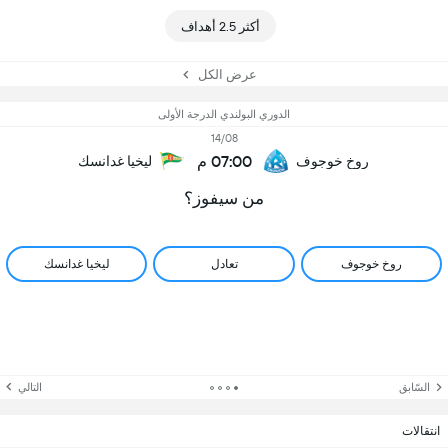
أكثر 2.5 أهداف
عرض الكل
الدوري البولندي الدرجة الأولى
14/08
07:00 م
روخ خوجوف
ليخيا غدانسك
من سيفوز؟
روخ خوجوف
تعادل
ليخيا غدانسك
السّابق
التالي
انتقالات