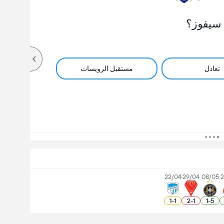
سيفوز؟
تعادل
مستقبل الرويسات
22/04
29/04
08/05
2
1
-
1
2
-
1
1
-
5