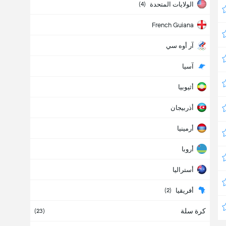
الولايات المتحدة
(4)
French Guiana
آر أوه سي
آسيا
أثيوبيا
أذربيجان
أرمينيا
أروبا
أستراليا
أفريقيا
(2)
كرة سلة
أفغانستان
(23)