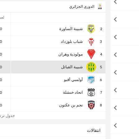
الدوري الجزائري
لع
شبيبة الساورة
0
2
شباب بلوزداد
0
3
مولودية وهران
0
4
شبيبة القبائل
0
5
أولمبي أقبو
0
6
اتحاد خنشلة
0
7
نجم بن عكنون
0
8
جدول ترتيب
انتقالات