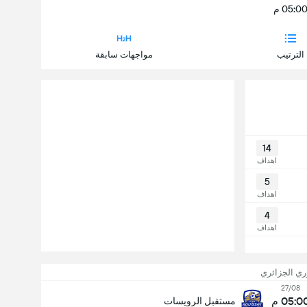
05:0 م
الترتيب
مواجهات سابقة
14
اهداف
5
اهداف
4
اهداف
ري الجزائري
27/08
05:0 م
مستقبل الرويسات