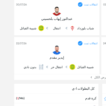
03
انتقالات تمت
30/07/26
عبدالنور إيهاب بلحسيني
شباب بلوزداد
انتقال
شبيبة القبائل
24
انتقالات تمت
22/07/26
إيدير مقدم
شبيبة القبائل
انتقال حر
بدون نادي
 الكل
كل البطولات ا-ي
كرة قدم
(
2
/146)