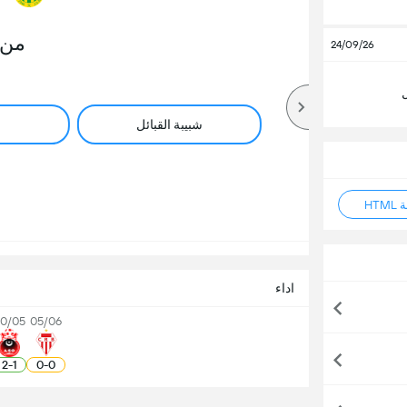
من 
24/09/26
ل
شبيبة القبائل
HT
اداء
0/05
05/06
2
-
1
0
-
0