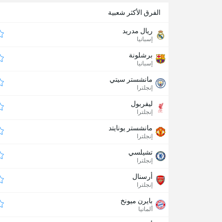
الفرق الأكثر شعبية
ريال مدريد
إسبانيا
برشلونة
إسبانيا
مانشستر سيتي
إنجلترا
ليفربول
إنجلترا
مانشستر يونايتد
إنجلترا
تشيلسي
إنجلترا
أرسنال
إنجلترا
بايرن ميونخ
ألمانيا