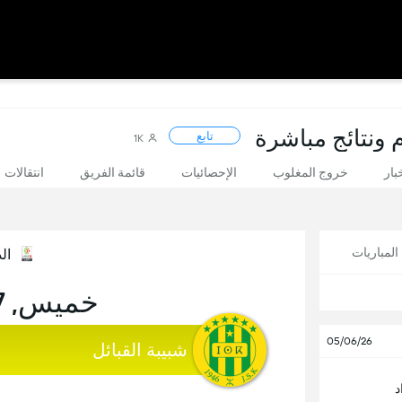
م ونتائج مباشرة
تابع
1K
بار
خروج المغلوب
الإحصائيات
قائمة الفريق
انتقالات
لمباريات
ال
خميس, 27 أغسطس
05/06/26
شبيبة القبائل
د