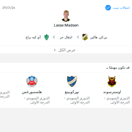
انتقالات تمت
29/01/26
Lasse Madsen
بي.كي. هاكين
انتقال حر
آي كيه براج
عرض الكل
قد تكون مهتمًا بـ
اوسترسوند
نوركوبينغ
هلسنبورغس
الدوري
الدرجة 
الدوري السويدي -
الدوري السويدي -
الدوري السويدي -
الدرجة الأولى
الدرجة الأولى
الدرجة الأولى