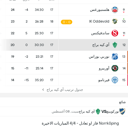
هلسنبورغس
7
24
-4
34:30
17
9
IK Oddevold
5
23
2
26:28
18
10
0 - 0
ساندفيكنس
6
22
5
25:30
17
11
آي كيه براج
5
20
0
30:30
17
12
نوربي بوراس
3
19
-2
23:21
17
13
أوريبرو
3
15
-11
25:14
17
14
فيرنامو
4
14
-15
35:20
17
15
جدول ترتيب آي كيه براج
شائع
VS
نوركوبينغ
آي كيه براج
سبت, 08 أغسطس
Norrköping فاز او تعادل - 4/4 المباريات الاخيرة