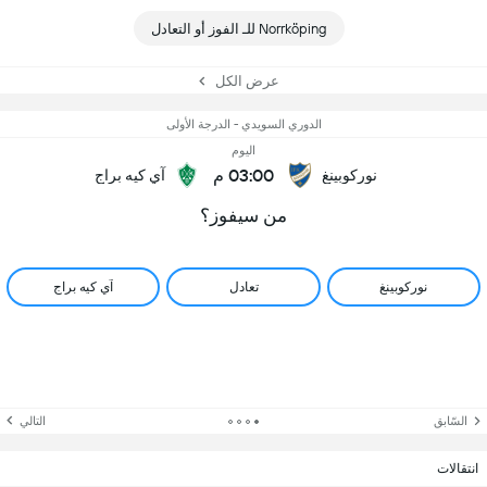
Norrköping للـ الفوز أو التعادل
عرض الكل
الدوري السويدي - الدرجة الأولى
اليوم
03:00 م
نوركوبينغ
آي كيه براج
من سيفوز؟
نوركوبينغ
تعادل
آي كيه براج
السّابق
التالي
انتقالات