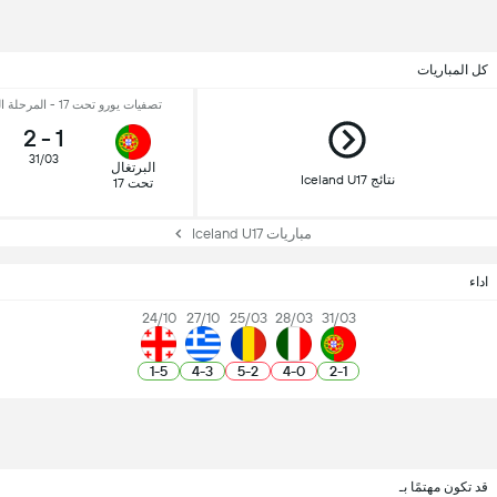
كل المباريات
تصفيات يورو تحت 17 - المرحلة الثانية - الجولة 3
2
-
1
31/03
البرتغال
نتائج Iceland U17
تحت 17
مباريات Iceland U17
اداء
24/10
27/10
25/03
28/03
31/03
1
-
5
4
-
3
5
-
2
4
-
0
2
-
1
قد تكون مهتمًا بـ