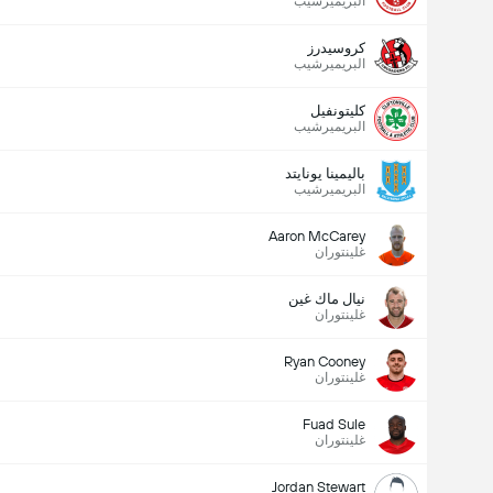
البريميرشيب
كروسيدرز
البريميرشيب
كليتونفيل
البريميرشيب
باليمينا يونايتد
البريميرشيب
البريميرشيب
Aaron McCarey
15/08
غلينتوران
02:00 م
لينفيلد
غلينتوران
نيال ماك غين
غلينتوران
عدد الاهداف (2.5)
Ryan Cooney
غلينتوران
أقل
أكثر
Fuad Sule
غلينتوران
Jordan Stewart