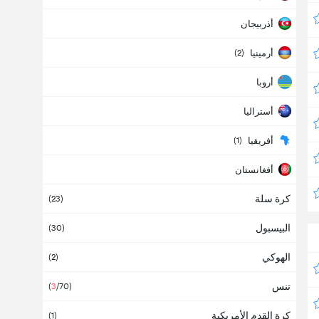
أذربيجان
أرمينيا
(2)
أروبا
أستراليا
أفريقيا
(1)
أفغانستان
كرة سلة
ألبانيا
(23)
البيسبول
ألمانيا
(30)
(14)
الهوكي
أمريكا
(2)
تنس
أنتيغوا وبربودا
(
3
/70)
كرة القدم الأمريكية
أنجولا
(1)