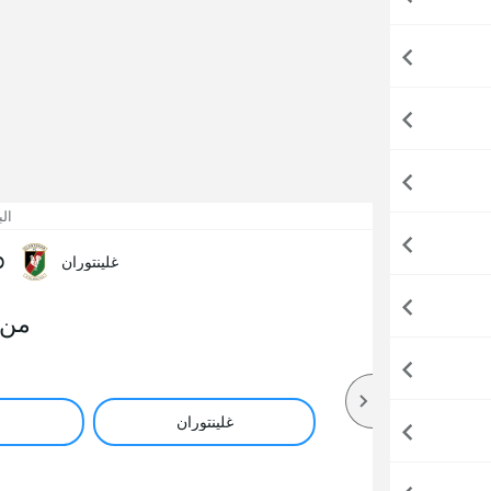
ال
0
غلينتوران
من 
غلينتوران