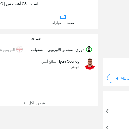
السبت, 08 أغسطس | 02:00 م | ملعب بيت ماكلين أوفال
صفحة المباراة
صناعة
دوري المؤتمر الأوروبي - تصفيات
البريمير
Ryan Cooney
مدافع أيمن
إنجلترا
HT
عرض الكل