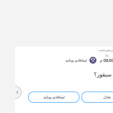
بريميرشيب
غدًا
02:0 م
ليمافادي يونايتد
سيفوز؟
تعادل
ليمافادي يونايتد