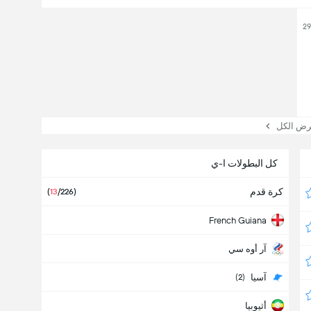
29
 الكل
كل البطولات ا-ي
كرة قدم
(
13
/226)
French Guiana
آر أوه سي
آسيا
(2)
أثيوبيا