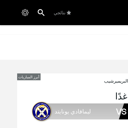
نتائجي
أبرز المباريات
لبريميرشيب
غدًا
VS
ليمافادي يونايتد