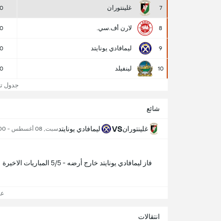
غلينتوران
0
7
لارن أف.سي.
0
8
ليمافادي يونايتد
0
9
لينفيلد
0
10
جدول ترت
شائع
VS
غلينتوران
ليمافادي يونايتد
سبت, 08 أغسطس - 2:00 م
فاز ليمافادي يونايتد خارج أرضه - 5/5 المباريات الاخيرة
عرض
انتقالات