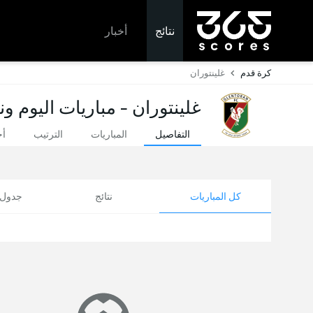
نتائج
أخبار
كرة قدم
غلينتوران
غلينتوران - مباريات اليوم ون
التفاصيل
المباريات
الترتيب
أخ
كل المباريات
نتائج
جدول ا