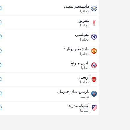
مانشستر سيتي
إنجلترا
ليفربول
إنجلترا
تشيلسي
إنجلترا
مانشستر يونايتد
إنجلترا
بايرن ميونخ
ألمانيا
أرسنال
إنجلترا
باريس سان جيرمان
فرنسا
أتلتيكو مدريد
إسبانيا