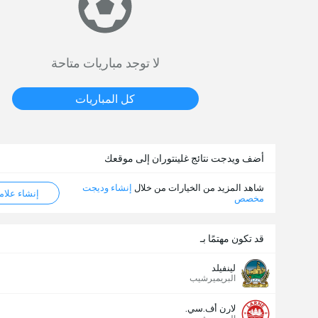
لا توجد مباريات متاحة
كل المباريات
أضف ويدجت نتائج غلينتوران إلى موقعك
شاهد المزيد من الخيارات من خلال
إنشاء وديجت
إنشاء علامة ML
مخصص
قد تكون مهتمًا بـ
لينفيلد
البريميرشيب
لارن أف.سي.