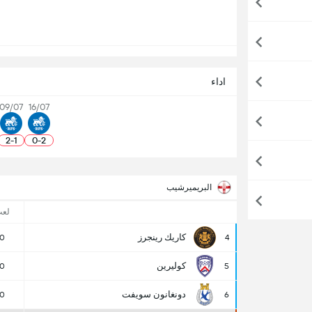
اداء
09/07
16/07
2
-
1
0
-
2
البريميرشيب
لع
كاريك رينجرز
0
4
كوليرين
0
5
دونغانون سويفت
0
6