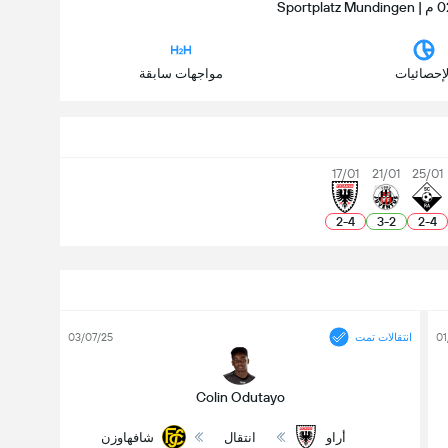
لإحصائيات
مواجهات سابقة
17/01
21/01
25/01
2
-
4
3
-
2
2
-
4
01
انتقالات تمت
03/07/25
Colin Odutayo
أراو
انتقال
شافهاوزن