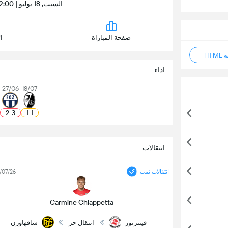
السبت, 18 يوليو | 02:00 م | Sportplatz Mundingen
صفحة المباراة
ا
HT
اداء
27/06
18/07
2
-
3
1
-
1
انتقالات
انتقالات تمت
/07/26
Carmine Chiappetta
فينترتور
انتقال حر
شافهاوزن