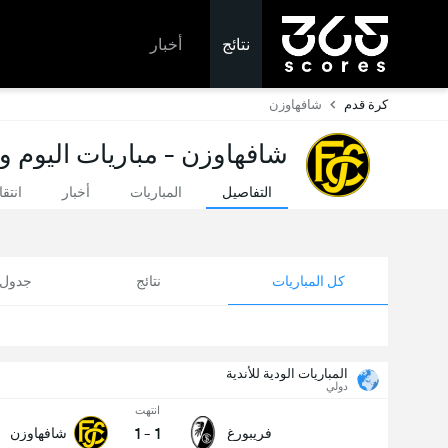
نتائج
أخبار
كرة قدم
شافهاوزن
شافهاوزن - مباريات اليوم و
التفاصيل
المباريات
أخبار
انتق
كل المباريات
نتائج
جدول ا
المباريات الودية للأندية
دولي
انتهت
1
-
1
فريبورغ
شافهاوزن