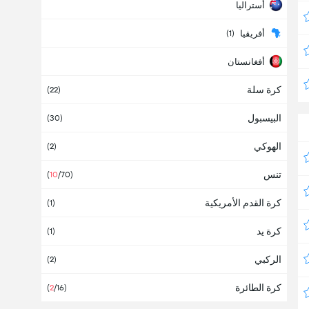
أستراليا
أفريقيا
(1)
أفغانستان
كرة سلة
ألبانيا
(22)
البيسبول
ألمانيا
(30)
(
7
/14)
الهوكي
أمريكا
(2)
تنس
أنتيغوا وبربودا
(
10
/70)
كرة القدم الأمريكية
أنجولا
(1)
كرة يد
أندورا
(1)
الركبي
أوروبا
(2)
(2)
كرة الطائرة
أوروغواي
(
2
/16)
(1)