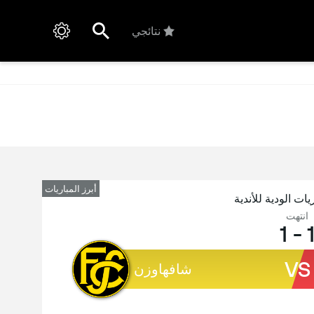
نتائجي
أبرز المباريات
يات الودية للأندية
انتهت
1
-
VS
شافهاوزن