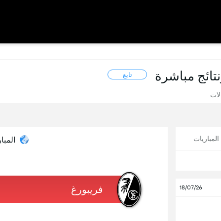
نتائج مباشرة
تابع
الات
لمباريات
المبار
1
فريبورغ
18/07/26