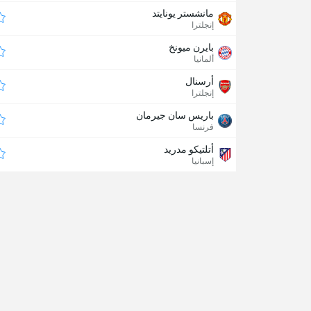
مانشستر يونايتد
إنجلترا
بايرن ميونخ
ألمانيا
أرسنال
إنجلترا
باريس سان جيرمان
فرنسا
أتلتيكو مدريد
إسبانيا