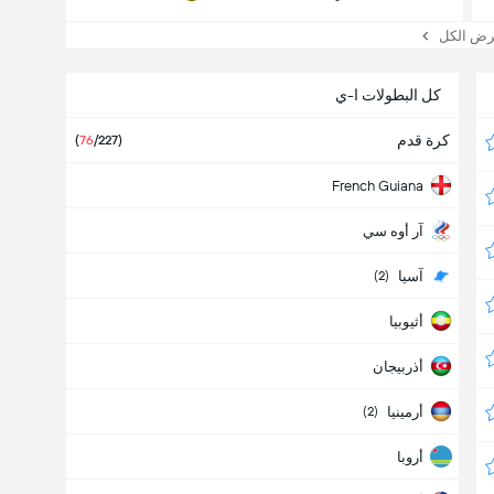
 الكل
كل البطولات ا-ي
كرة قدم
(
76
/227)
French Guiana
آر أوه سي
آسيا
(2)
أثيوبيا
أذربيجان
أرمينيا
(2)
أروبا