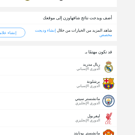
أضف ويدجت نتائج شافهاوزن إلى موقعك
شاهد المزيد من الخيارات من خلال
إنشاء وديجت
إنشاء علامة ML
مخصص
قد تكون مهتمًا بـ
ريال مدريد
الدوري الإسباني
برشلونة
الدوري الإسباني
مانشستر سيتي
الدوري الإنجليزي
ليفربول
الدوري الإنجليزي
مانشستر يونايتد