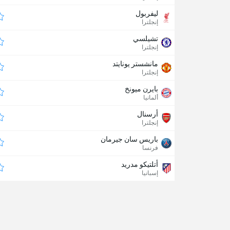
ليفربول
إنجلترا
تشيلسي
إنجلترا
مانشستر يونايتد
إنجلترا
بايرن ميونخ
ألمانيا
أرسنال
إنجلترا
باريس سان جيرمان
فرنسا
أتلتيكو مدريد
إسبانيا