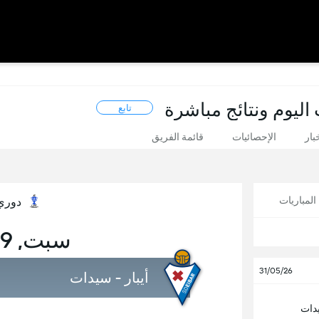
اليوم ونتائج مباشرة
تابع
بار
الإحصائيات
قائمة الفريق
لمباريات
دوري
سبت, 29 أغسطس
31/05/26
أيبار - سيدات
يدات