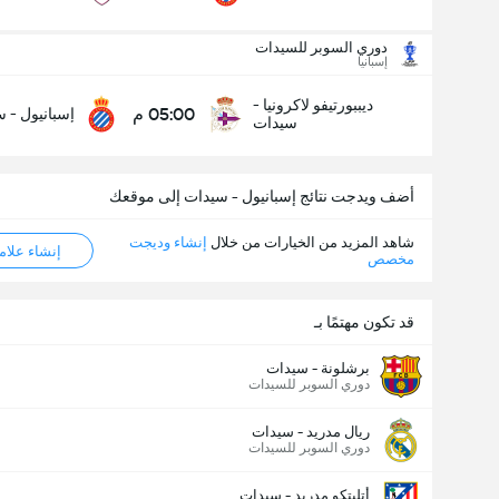
دوري السوبر للسيدات
عدد الاهداف (2.5)
إسبانيا
ديببورتيفو لاكرونيا -
05:00 م
إسبانيول - 
سيدات
أقل
أكثر
أضف ويدجت نتائج إسبانيول - سيدات إلى موقعك
شاهد المزيد من الخيارات من خلال
إنشاء وديجت
إنشاء علامة ML
مخصص
قد تكون مهتمًا بـ
برشلونة - سيدات
دوري السوبر للسيدات
ريال مدريد - سيدات
دوري السوبر للسيدات
أتليتكو مدريد - سيدات