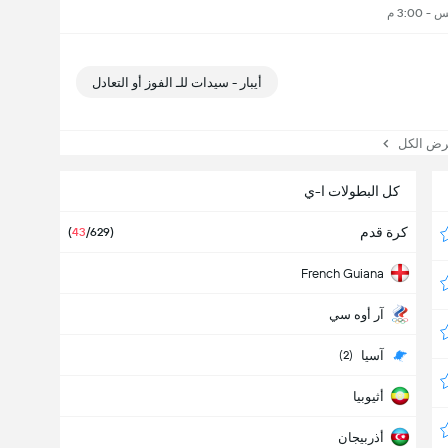
أيبار - سيدات للـ الفوز أو التعادل
 الكل
كل البطولات ا-ي
كرة قدم
(
43
/629)
French Guiana
آر أوه سي
آسيا
(2)
أثيوبيا
أذربيجان