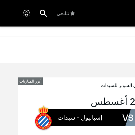
نتائجي
أبرز المباريات
 السوبر للسيدات
VS
إسبانيول - سيدات