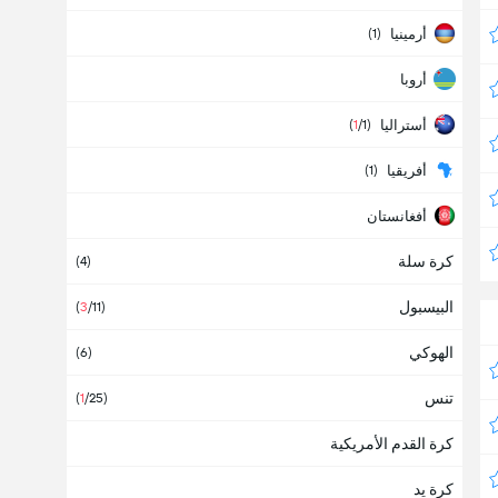
أرمينيا
(1)
أروبا
أستراليا
(
1
/1)
أفريقيا
(1)
أفغانستان
كرة سلة
ألبانيا
(4)
البيسبول
ألمانيا
(
3
/11)
(
4
/31)
الهوكي
أمريكا
(6)
تنس
أنتيغوا وبربودا
(
1
/25)
كرة القدم الأمريكية
أنجولا
كرة يد
أندورا