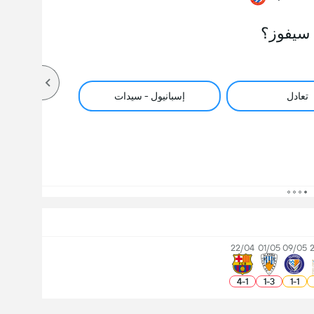
سيفوز؟
تعادل
إسبانيول - سيدات
22/04
01/05
09/05
4
-
1
1
-
3
1
-
1