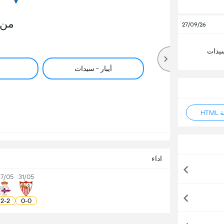
من 
27/09/26
سيدات
أيبار - سيدات
HT
اداء
27/05
31/05
2
-
2
0
-
0