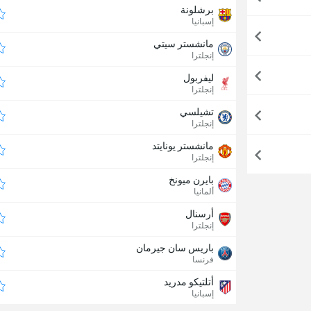
برشلونة
إسبانيا
مانشستر سيتي
إنجلترا
ليفربول
إنجلترا
تشيلسي
إنجلترا
مانشستر يونايتد
إنجلترا
بايرن ميونخ
ألمانيا
أرسنال
إنجلترا
باريس سان جيرمان
فرنسا
أتلتيكو مدريد
إسبانيا