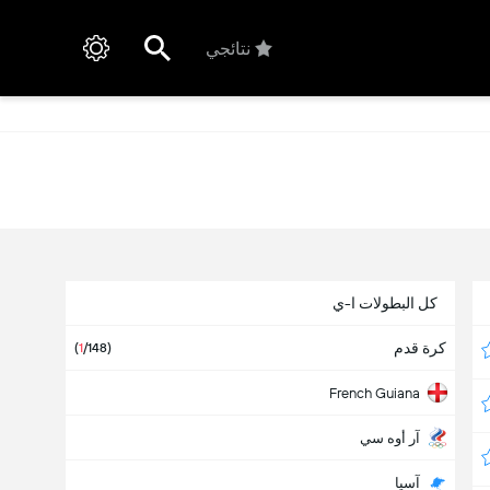
نتائجي
كل البطولات ا-ي
كرة قدم
(
1
/148)
French Guiana
آر أوه سي
آسيا