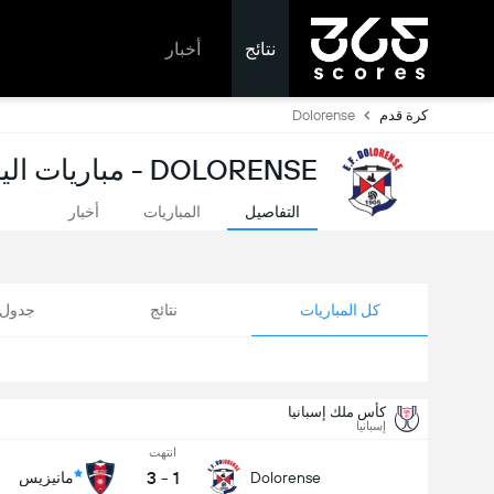
نتائج
أخبار
كرة قدم
Dolorense
DOLORENSE - مباريات اليوم ونتائج مباشرة
التفاصيل
المباريات
أخبار
كل المباريات
نتائج
جدول ا
كأس ملك إسبانيا
إسبانيا
انتهت
3
-
1
Dolorense
مانيزيس