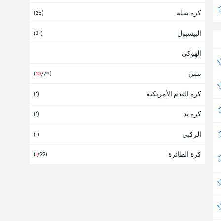
كرة سلة
ألبانيا
(25)
البيسبول
ألمانيا
(31)
(1)
الهوكي
أمريكا
تنس
أنتيغوا وبربودا
(
10
/79)
كرة القدم الأمريكية
أنجولا
(1)
كرة يد
أندورا
(1)
الركبي
أوروبا
(1)
(
2
/37)
كرة الطائرة
أوروغواي
(
1
/22)
أوزبكستان
(
2
/2)
أوغندا
(1)
أوقيانوسيا