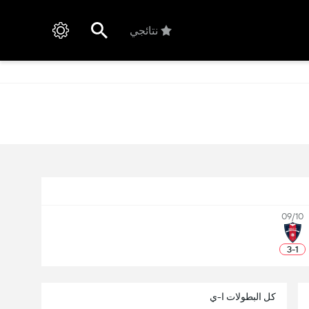
نتائجي
09/10
3
-
1
كل البطولات ا-ي