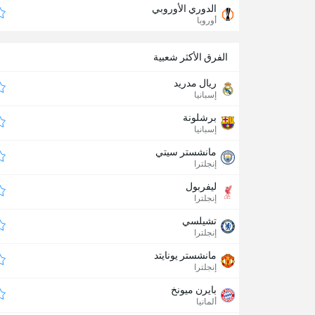
الدوري الأوروبي
أوروبا
الفرق الأكثر شعبية
ريال مدريد
إسبانيا
برشلونة
إسبانيا
مانشستر سيتي
إنجلترا
ليفربول
إنجلترا
تشيلسي
إنجلترا
مانشستر يونايتد
إنجلترا
بايرن ميونخ
ألمانيا