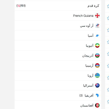
كرة قدم
(
12
/151)
French Guiana
آر أوه سي
آسيا
أثيوبيا
أذربيجان
أرمينيا
أروبا
أستراليا
أفريقيا
(2)
أفغانستان