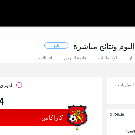
اليوم ونتائج مباشرة
تابع
بار
الإحصائيات
قائمة الفريق
انتقالات
لمباريات
الدوري المم
4 ايا
01/08/26
كاراكاس
جويرا