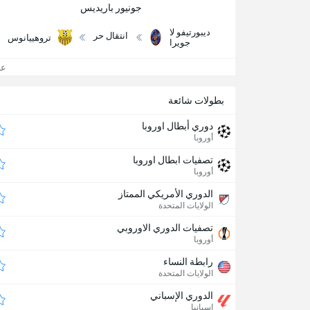
جونيور باريديس
ديبورتيفو لا
انتقال حر
تروهييانوس
جويرا
عرض
بطولات شائعة
دوري أبطال اوروبا
أوروبا
تصفيات ابطال اوروبا
أوروبا
الدوري الأمريكي الممتاز
الولايات المتحدة
تصفيات الدوري الاوروبي
أوروبا
رابطة النساء
الولايات المتحدة
الدوري الإسباني
إسبانيا