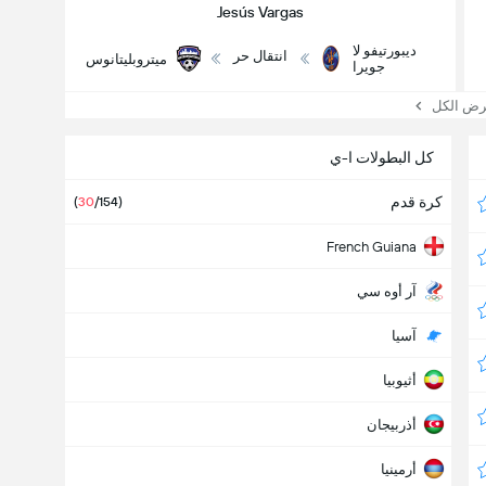
Jesús Vargas
ديبورتيفو لا
انتقال حر
ميتروبليتانوس
جويرا
 الكل
كل البطولات ا-ي
كرة قدم
(
30
/154)
French Guiana
آر أوه سي
آسيا
أثيوبيا
أذربيجان
أرمينيا