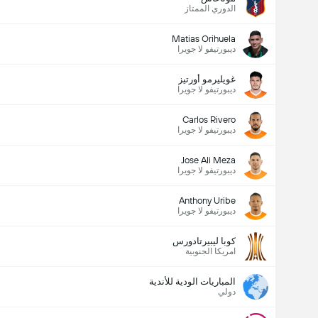
الدوري الممتاز
Matias Orihuela
ديبورتيفو لا جويرا
غويليرمو أورتيز
ديبورتيفو لا جويرا
Carlos Rivero
ديبورتيفو لا جويرا
Jose Ali Meza
ديبورتيفو لا جويرا
Anthony Uribe
ديبورتيفو لا جويرا
كوبا ليبيرتادورس
امريكا الجنوبية
المباريات الودية للأندية
دولي