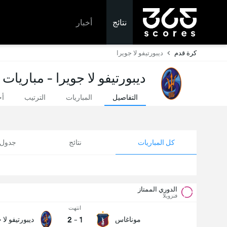
نتائج
أخبار
كرة قدم
ديبورتيفو لا جويرا
ديبورتيفو لا جويرا - مباريات 
التفاصيل
المباريات
الترتيب
أخ
كل المباريات
نتائج
جدول ا
الدوري الممتاز
فنزويلا
انتهت
2
-
1
موناغاس
ديبورتيفو لا 