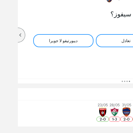
سيفوز؟
تعادل
ديبورتيفو لا جويرا
23/05
28/05
31/05
2
-
0
1
-
3
2
-
0