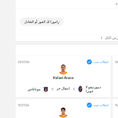
زامورا للـ الفوز أو التعادل
 الكل
06
انتقالات تمت
23/07/26
Rafael Arace
ديبورتيفو لا
انتقال حر
موناغاس
جويرا
15
انتقالات تمت
15/07/26