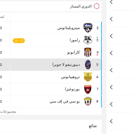
الدوري الممتاز
لع
ميتروبليتانوس
2
2
زامورا
2
3
0 - 0
كارابوبو
2
4
ديبورتيفو لا جويرا
2
5
تروهييانوس
2
6
بورتوغيزا
2
7
يو سي في إف سي
2
8
مجموعات ديب
شائع