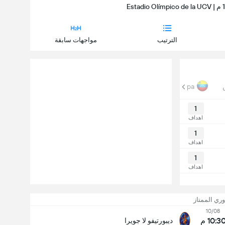
الترتيب
مواجهات سابقة
Supercopa
1
اهداف
1
اهداف
1
اهداف
وري الممتاز
10/08
10:3 م
ديبورتيفو لا جويرا