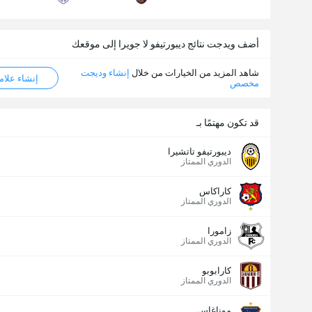
عدد الاهداف (2.5)
أضف ويدجت نتائج ديبورتيفو لا جويرا إلى موقعك
شاهد المزيد من الخيارات من خلال
إنشاء وديجت
إنشاء علامة ML
مخصص
أقل
أكثر
قد تكون مهتمًا بـ
ديبورتيفو تاتشيرا
الدوري الممتاز
كاراكاس
الدوري الممتاز
زامورا
الدوري الممتاز
كارابوبو
الدوري الممتاز
موناغاس