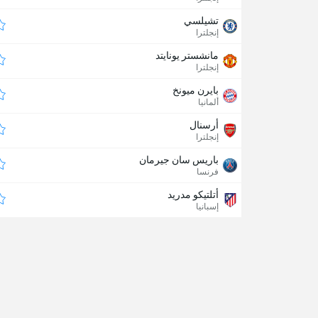
تشيلسي
إنجلترا
مانشستر يونايتد
إنجلترا
بايرن ميونخ
ألمانيا
أرسنال
إنجلترا
باريس سان جيرمان
فرنسا
أتلتيكو مدريد
إسبانيا