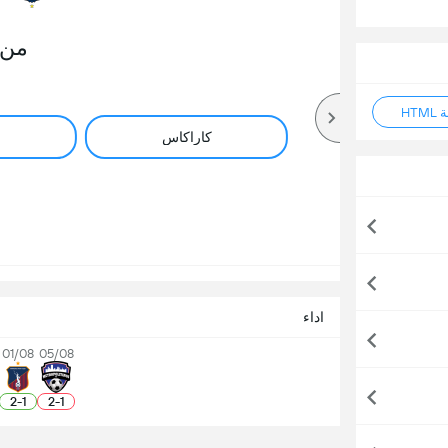
من 
HT
كاراكاس
اداء
01/08
05/08
2
-
1
2
-
1