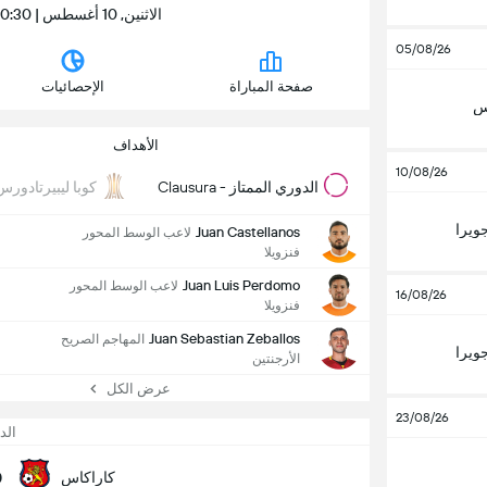
الاثنين, 10 أغسطس | 10:30 م | Estadio Olímpico de la UCV
05/08/26
صفحة المباراة
الإحصائيات
وس
الأهداف
10/08/26
الدوري الممتاز - Clausura
كوبا ليبيرتادورس
جويرا
Juan Castellanos
لاعب الوسط المحور
فنزويلا
Juan Luis Perdomo
لاعب الوسط المحور
16/08/26
فنزويلا
Juan Sebastian Zeballos
المهاجم الصريح
جويرا
الأرجنتين
عرض الكل
23/08/26
الد
0
كاراكاس