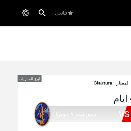
نتائجي
أبرز المباريات
تاز - Clausura
م
VS
ديبورتيفو لا جويرا