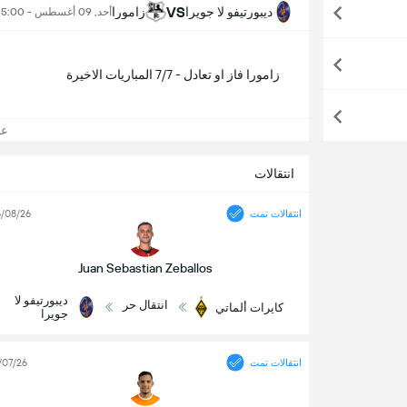
VS
ديبورتيفو لا جويرا
زامورا
أحد, 09 أغسطس - 5:00 م
زامورا فاز او تعادل - 7/7 المباريات الاخيرة
عرض
انتقالات
انتقالات تمت
/08/26
Juan Sebastian Zeballos
ديبورتيفو لا
انتقال حر
كايرات ألماتي
جويرا
انتقالات تمت
/07/26