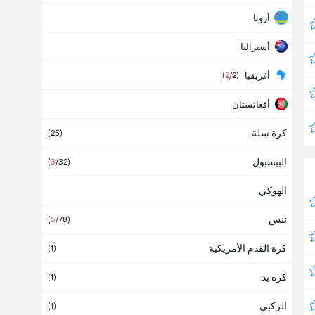
أروبا
أستراليا
أفريقيا
(
2
/2)
أفغانستان
كرة سلة
ألبانيا
(25)
البيسبول
ألمانيا
(
3
/32)
(1)
الهوكي
أمريكا
تنس
أنتيغوا وبربودا
(
5
/78)
كرة القدم الأمريكية
أنجولا
(1)
كرة يد
أندورا
(1)
الركبي
أوروبا
(1)
(
11
/37)