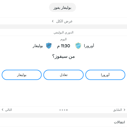
بوليفار يفوز
عرض الكل
الدوري البوليفي
اليوم
11:30 م
أورورا
بوليفار
من سيفوز؟
أورورا
تعادل
بوليفار
السّابق
التالي
انتقالات