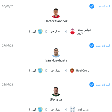
انتقالات تمت
30/07/26
Hector Sánchez
غوابيرا سانتا
انتقال حر
أورورا
كروز
انتقالات تمت
29/07/26
Iván Huayhuata
Real Oruro
انتقال حر
أورورا
انتقالات تمت
25/07/26
هنري فاكا
بدون نادي
انتقال حر
أورورا