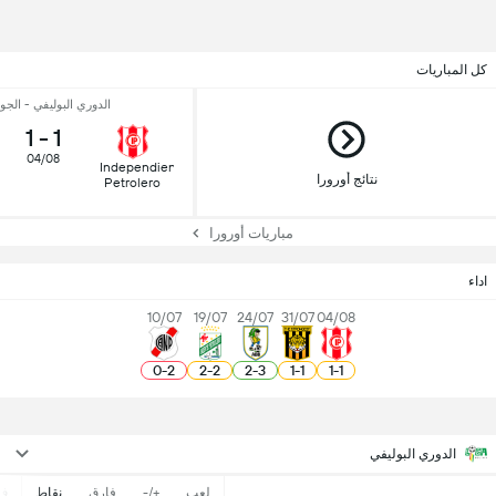
كل المباريات
الدوري البوليفي - الجولة 
1
-
1
04/08
Independiente
نتائج أورورا
Petrolero
مباريات أورورا
اداء
10/07
19/07
24/07
31/07
04/08
0
-
2
2
-
2
2
-
3
1
-
1
1
-
1
الدوري البوليفي
لعب
+/-
فارق
نقاط
ف