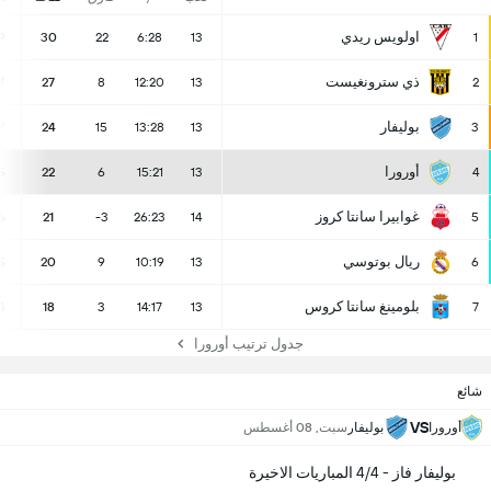
اولويس ريدي
9
30
22
6:28
13
1
ذي سترونغيست
7
27
8
12:20
13
2
بوليفار
7
24
15
13:28
13
3
أورورا
5
22
6
15:21
13
4
غوابيرا سانتا كروز
6
21
-3
26:23
14
5
ريال بوتوسي
5
20
9
10:19
13
6
بلومينغ سانتا كروس
4
18
3
14:17
13
7
جدول ترتيب أورورا
شائع
VS
أورورا
بوليفار
سبت, 08 أغسطس
بوليفار فاز - 4/4 المباريات الاخيرة