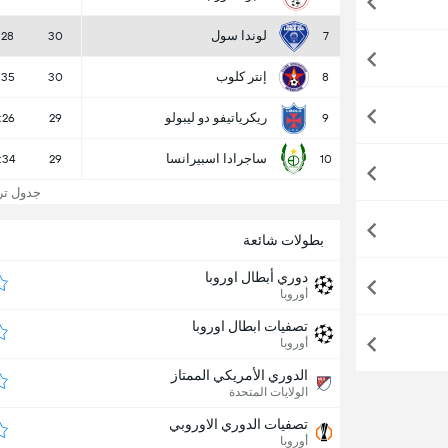
لوندا سول
:28
30
7
إنتر كلوب
:35
30
8
ريكرياتيفو دو ليبولو
:26
29
9
ساجرادا اسبيرانسا
:34
29
10
جدول ترت
بطولات شائعة
دوري أبطال اوروبا
أوروبا
تصفيات ابطال اوروبا
أوروبا
الدوري الأمريكي الممتاز
الولايات المتحدة
تصفيات الدوري الاوروبي
أوروبا