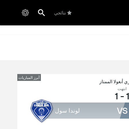
نتائجي
أبرز المباريات
ي أنغولا الممتاز
انتهت
1
-
VS
لوندا سول