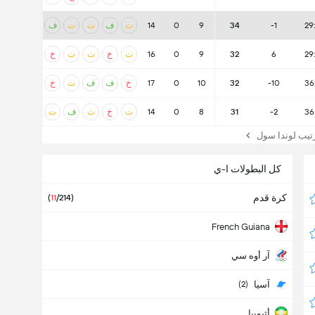
29
-1
34
9
0
14
ت
ف
ت
ت
ف
29
6
32
9
0
16
ت
خ
ت
ت
خ
36
-10
32
10
0
17
خ
ف
ف
ت
خ
36
-2
31
8
0
14
ت
خ
ت
ف
ت
يب لوندا سول
كل البطولات ا-ي
كرة قدم
(
11
/214)
French Guiana
آر أوه سي
آسيا
(2)
أثيوبيا