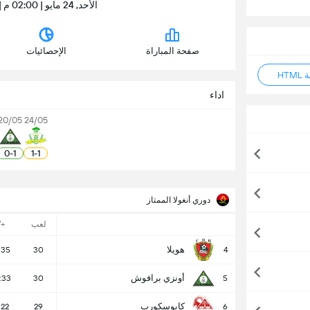
الأحد, 24 مايو | 02:00 م | Estádio Nacional de OMBAKA
صفحة المباراة
الإحصائيات
HT
اداء
20/05
24/05
0
-
1
1
-
1
دوري أنغولا الممتاز
لعب
/-
هويلا
:35
30
4
أونزي برافوش
:33
30
5
كابوسكورب
:22
29
6