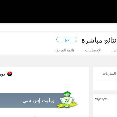
نتائج مباشرة
تابع
بار
الإحصائيات
قائمة الفريق
لمباريات
دور
1
ويليت إس سي
24/05/26