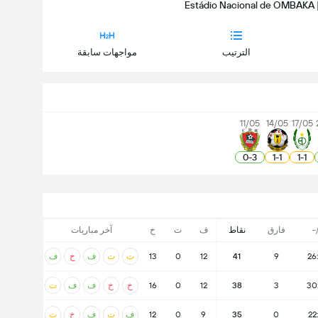
الترتيب
مواجهات سابقة
11/05
14/05
17/05
0
-
3
1
-
1
1
-
1
+
فارق
نقاط
ف
ت
خ
آخر مباريات
26
9
41
12
0
13
ت
ت
ف
خ
ف
30
3
38
12
0
16
خ
خ
ف
ف
ت
22
0
35
9
0
12
ف
ت
ف
خ
ت