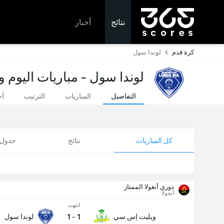
نتائج
أخبار
كرة قدم
لوندا سول
لوندا سول - مباريات اليوم و
التفاصيل
المباريات
الترتيب
أخ
كل المباريات
نتائج
جدول ا
دوري أنغولا الممتاز
أنجولا
انتهت
1
-
1
ويليت إس سي
لوندا سول