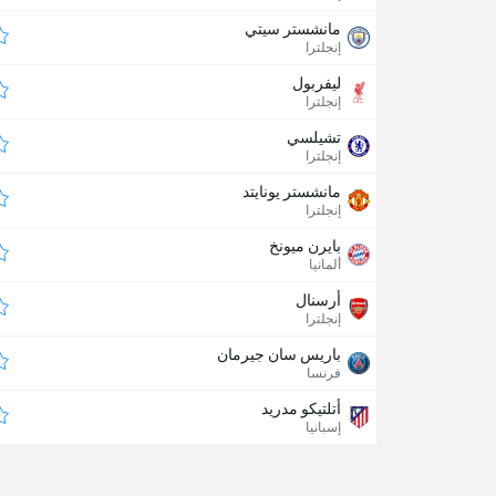
مانشستر سيتي
إنجلترا
ليفربول
إنجلترا
تشيلسي
إنجلترا
مانشستر يونايتد
إنجلترا
بايرن ميونخ
ألمانيا
أرسنال
إنجلترا
باريس سان جيرمان
فرنسا
أتلتيكو مدريد
إسبانيا