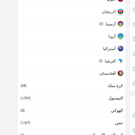
أذربيجان
أرمينيا
(3)
أروبا
أستراليا
أفريقيا
(1)
أفغانستان
كرة سلة
ألبانيا
(24)
البيسبول
ألمانيا
(
6
/30)
(14)
الهوكي
أمريكا
(2)
تنس
أنتيغوا وبربودا
(
5
/67)