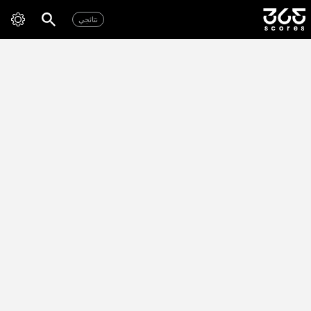
نتائجي