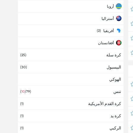
أروبا
أستراليا
أفريقيا
(2)
أفغانستان
كرة سلة
ألبانيا
(25)
البيسبول
ألمانيا
(30)
(1)
الهوكي
أمريكا
تنس
أنتيغوا وبربودا
(
10
/79)
كرة القدم الأمريكية
أنجولا
(1)
كرة يد
أندورا
(1)
الركبي
أوروبا
(1)
(37)