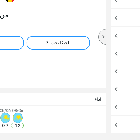
من 
بلجيكا تحت 21
اداء
05/06
08/06
0
-
2
1
-
2