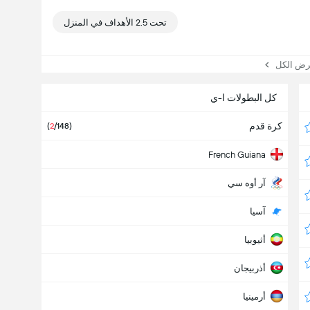
تحت 2.5 الأهداف في المنزل
 الكل
كل البطولات ا-ي
كرة قدم
(
2
/148)
French Guiana
آر أوه سي
آسيا
أثيوبيا
أذربيجان
أرمينيا