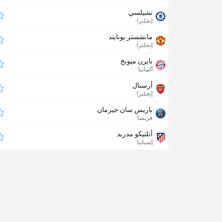
تشيلسي
إنجلترا
مانشستر يونايتد
إنجلترا
بايرن ميونخ
ألمانيا
أرسنال
إنجلترا
باريس سان جيرمان
فرنسا
أتلتيكو مدريد
إسبانيا