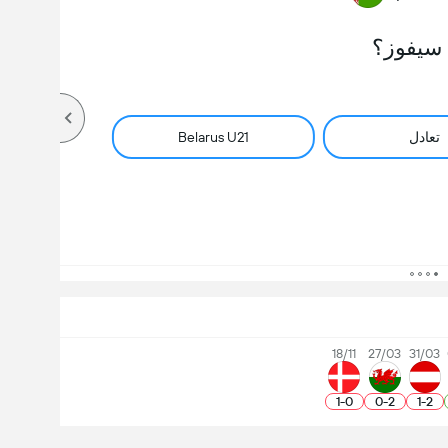
سيفوز؟
تعادل
Belarus U21
18/11
27/03
31/03
1
-
0
0
-
2
1
-
2