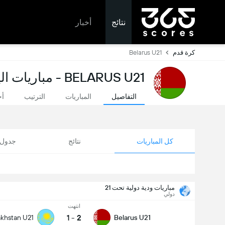
نتائج
أخبار
كرة قدم
Belarus U21
BELARUS U21 - مباريات اليوم ونتائج مباشرة
التفاصيل
المباريات
الترتيب
أخ
كل المباريات
نتائج
جدول ا
مباريات ودية دولية تحت 21
دولي
انتهت
1
-
2
khstan U21
Belarus U21