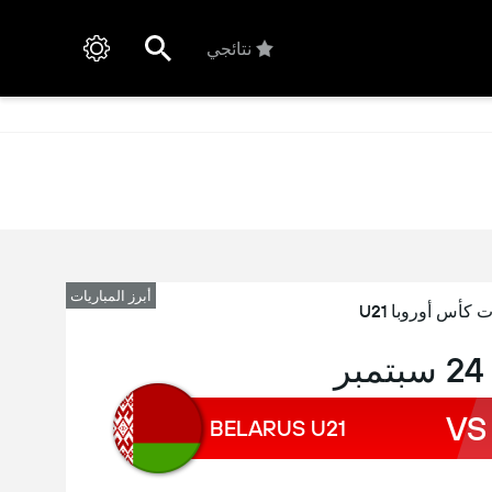
نتائجي
أبرز المباريات
 كأس أوروبا U21
ر
VS
BELARUS U21