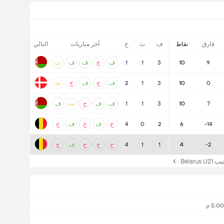
فارق
نقاط
ف
ت
خ
آخر مباريات
التالي
9
10
3
1
1
ف
خ
ف
ف
ت
0
10
3
1
2
ف
خ
ف
خ
ت
7
10
3
1
1
ف
ف
خ
ت
ف
-14
6
2
0
4
خ
ف
خ
ف
خ
-2
4
1
1
4
خ
خ
خ
ف
خ
Belar