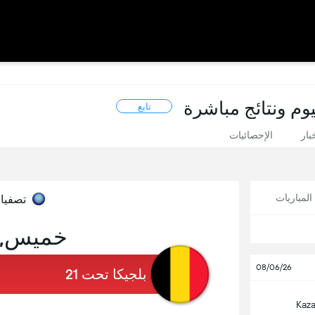
تابع
بار
الإحصائيات
لمباريات
تصفيات
خميس, 24 سبتمب
08/06/26
بلجيكا تحت 21
Kaza