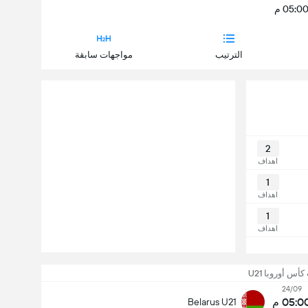
05:0 م
الترتيب
مواجهات سابقة
2
اهداف
1
اهداف
1
اهداف
أس أوروبا U21
24/09
05:0 م
Belarus U21