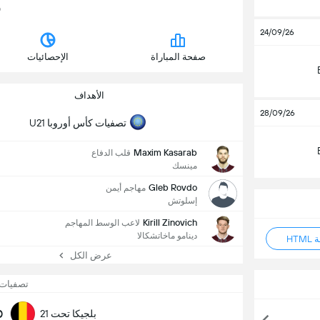
0
24/09/26
صفحة المباراة
الإحصائيات
الأهداف
28/09/26
تصفيات كأس أوروبا U21
Maxim Kasarab
قلب الدفاع
مينسك
Gleb Rovdo
مهاجم أيمن
إسلوتش
Kirill Zinovich
لاعب الوسط المهاجم
دينامو ماخاتشكالا
HT
عرض الكل
تصفيات ك
0
بلجيكا تحت 21