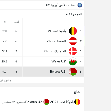
تصفيات كأس أوروبا U21
المجموعة ط
لعب
+/-
بلجيكا تحت 21
2:11
5
1
النمسا تحت 21
7:7
6
2
الدنمارك تحت 21
5:12
5
3
Wales U21
20:6
6
4
Belarus U21
9:7
6
5
جدول ترتيب us U21
شائع
VS
بلجيكا تحت 21
Belarus U21
خميس, 24 سبتمبر - 5:00 م