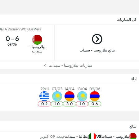
كل المباريات
UEFA Women WC Qualifiers - الجولة 
0
-
6
09/06
بيلاروسيا -
نتائج بيلاروسيا - سيدات
سيدات
مباريات بيلاروسيا - سيدات
اداء
29/11
07/03
14/04
18/04
09/06
0
-
2
1
-
0
3
-
0
1
-
0
0
-
6
شائع
VS
بيلاروسيا - سيدات
إيطاليا - سيدات
جمعة, 09 أكتوبر