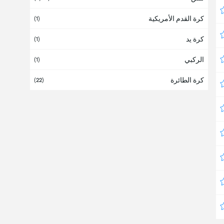
كرة القدم الأمريكية
أنجولا
(1)
كرة يد
أندورا
(1)
الركبي
أوروبا
(1)
(
16
/37)
كرة الطائرة
أوروغواي
(22)
أوزبكستان
(2)
أوغندا
(1)
أوقيانوسيا
أوكرانيا
أيرلندا
أيسلندا
(1)
إسبانيا