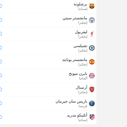
برشلونة
إسبانيا
مانشستر سيتي
إنجلترا
ليفربول
إنجلترا
تشيلسي
إنجلترا
مانشستر يونايتد
إنجلترا
بايرن ميونخ
ألمانيا
أرسنال
إنجلترا
باريس سان جيرمان
فرنسا
أتلتيكو مدريد
إسبانيا