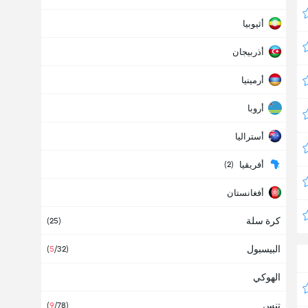
أثيوبيا
أذربيجان
أرمينيا
أروبا
أستراليا
أفريقيا
(2)
أفغانستان
كرة سلة
ألبانيا
(25)
البيسبول
ألمانيا
(
5
/32)
(1)
الهوكي
أمريكا
تنس
أنتيغوا وبربودا
(
9
/78)