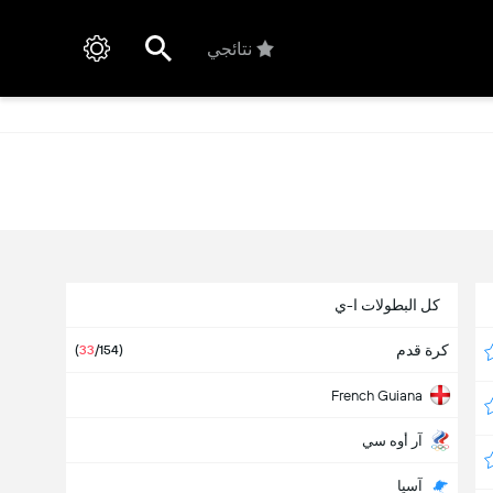
نتائجي
كل البطولات ا-ي
كرة قدم
(
33
/154)
French Guiana
آر أوه سي
آسيا