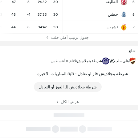
الطليعة
12
47
8
24:32
30
5
حطين
13
45
-4
37:33
30
6
تشرين
11
44
8
34:42
30
7
جدول ترتيب أهلي حلب
شائع
VS
أهلي حلب
شرطة بنجلاديش
ثلاثاء, 11 أغسطس
شرطة بنجلاديش فاز او تعادل - 5/5 المباريات الاخيرة
شرطة بنجلاديش للـ الفوز أو التعادل
عرض الكل