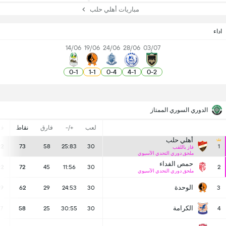
مباريات أهلي حلب
اداء
14/06
19/06
24/06
28/06
03/07
0
-
1
1
-
1
0
-
4
4
-
1
0
-
2
الدوري السوري الممتاز
لعب
+/-
فارق
نقاط
ف
أهلي حلب
22
73
58
25:83
30
1
فاز باللقب
ملحق دوري التحدي الآسيوي
حمص الفداء
22
72
45
11:56
30
2
ملحق دوري التحدي الآسيوي
الوحدة
19
62
29
24:53
30
3
الكرامة
17
58
25
30:55
30
4