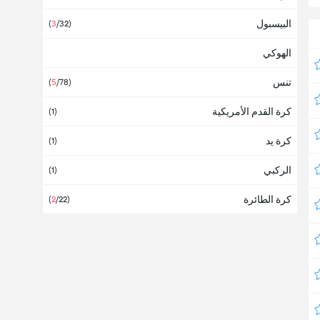
البيسبول
ألمانيا
(
3
/32)
(1)
الهوكي
أمريكا
تنس
أنتيغوا وبربودا
(
5
/78)
كرة القدم الأمريكية
أنجولا
(1)
كرة يد
أندورا
(1)
الركبي
أوروبا
(1)
(
11
/37)
كرة الطائرة
أوروغواي
(
2
/22)
أوزبكستان
(2)
أوغندا
(1)
أوقيانوسيا
أوكرانيا