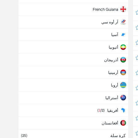
French Guiana
آر أوه سي
آسيا
أثيوبيا
أذربيجان
أرمينيا
أروبا
أستراليا
أفريقيا
(
2
/2)
أفغانستان
كرة سلة
ألبانيا
(25)