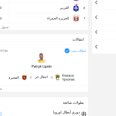
العربي
0
6
الجزيرة الحمراء
0
7
جدول تر
انتقالات
انتقالات تمت
/07/26
Patryk Lipski
Krasava
انتقال حر
الفجيرة
Ypsonas
عرض
بطولات شائعة
دوري أبطال اوروبا