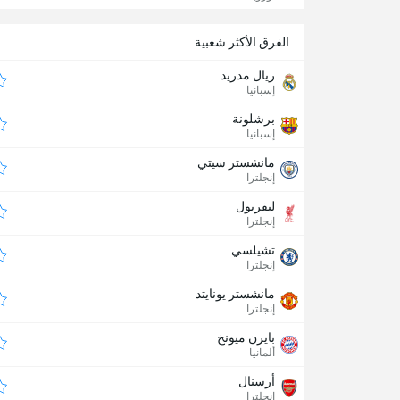
الفرق الأكثر شعبية
ريال مدريد
إسبانيا
برشلونة
إسبانيا
مانشستر سيتي
إنجلترا
ليفربول
إنجلترا
تشيلسي
إنجلترا
مانشستر يونايتد
إنجلترا
بايرن ميونخ
ألمانيا
أرسنال
إنجلترا