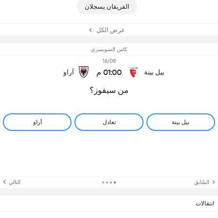
الفريقان يسجلان
عرض الكل
كاس السويسري
16/08
01:00 م
بيل بينة
أراو
من سيفوز؟
بيل بينة
تعادل
أراو
السّابق
التالي
انتقالات