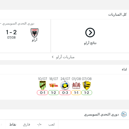
كل المباريات
دوري التحدي السويسري - ال
1
-
2
07/08
أراو
نتائج أراو
مباريات أراو
اداء
10/07
18/07
24/07
01/08
07/08
0
-
1
1
-
2
0
-
3
1
-
1
1
-
2
دوري التحدي السويسري
لعب
+/-
فارق
نقاط
ف