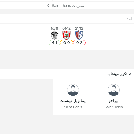
مباريات Saint Denis
اداء
16/11
01/12
21/12
4
-
1
0
-
0
0
-
2
قد تكون مهتمًا بـ
بيراخو
إيمانويل فينسنت
Saint Denis
Saint Denis