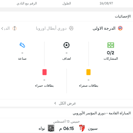
26/08/97
الطول
الرقم مع النادي
الإحصائيات
الدرجة الاولى
دوري أبطال اوروبا
الدوري
-
-
0/2
المشاركات
اهداف
صناعة
-
-
بطاقات صفراء
بطاقات حمراء
عرض الكل
المباراة القادمة - دوري المؤتمر الأوروبي
خميس, 13 أغسطس
06:15 م
سيون
نواه