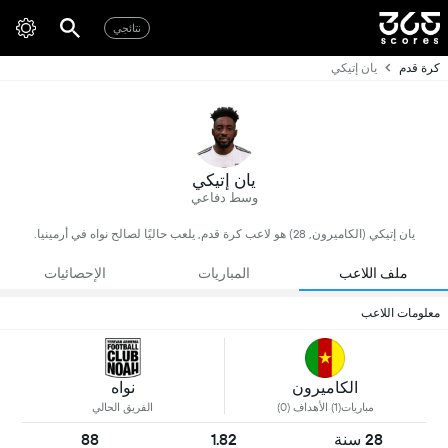
نتائجي
كرة قدم
يان إتيكي
يان إتيكي
وسط دفاعي
يان إتيكي (الكاميرون, 28) هو لاعب كرة قدم, يلعب حاليًا لصالح نواه في أرمينيا.
ملف اللاعب
المباريات
الإحصائيات
معلومات اللاعب
الكاميرون
نواه
مباريات(1) الأهداف (0)
الفريق الحالي
28 سنة
1.82
88