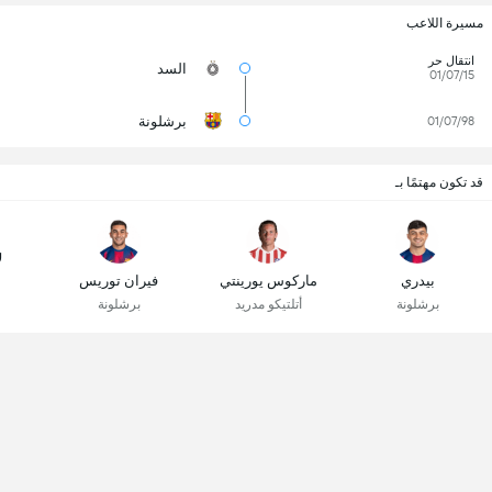
مسيرة اللاعب
انتقال حر
السد
01/07/15
برشلونة
01/07/98
قد تكون مهتمًا بـ
ل
بيدري
ماركوس يورينتي
فيران توريس
برشلونة
أتلتيكو مدريد
برشلونة