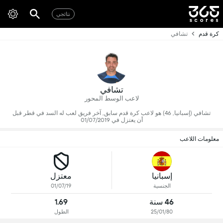
نتائجي
كرة قدم
تشافي
تشافي
لاعب الوسط المحور
تشافي (إسبانيا, 46) هو لاعب كرة قدم سابق, آخر فريق لعب له السد في قطر قبل
أن يعتزل في 01/07/2019
معلومات اللاعب
إسبانيا
معتزل
الجنسية
01/07/19
46 سنة
1.69
25/01/80
الطول