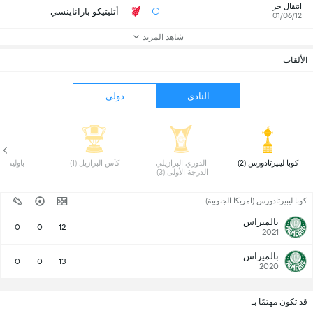
انتقال حر
أتليتيكو باراناينسي
01/06/12
شاهد المزيد
الألقاب
النادي
دولي
 كوبا ليبيرتادورس (2) 
 الدوري البرازيلي 
 كأس البرازيل (1) 
 باوليستا (4)
الدرجة الأولى (3) 
كوبا ليبيرتادورس (امريكا الجنوبية)
بالميراس
0
0
12
2021
بالميراس
0
0
13
2020
قد تكون مهتمًا بـ