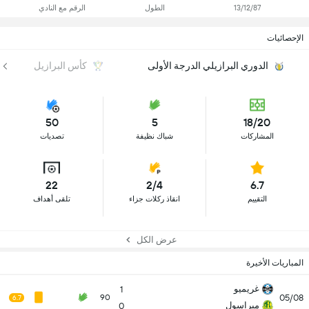
13/12/87
الطول
الرقم مع النادي
الإحصائيات
الدوري البرازيلي الدرجة الأولى
كأس البرازيل
50
5
18/20
المشاركات
شباك نظيفة
تصديات
22
2/4
6.7
التقييم
انقاذ ركلات جزاء
تلقى أهداف
عرض الكل
المباريات الأخيرة
غريميو
1
05/08
90
6.7
ميراسول
0