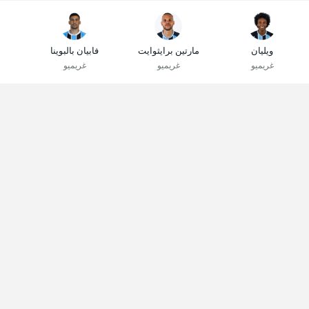
ويليان
مارتين برايثوايت
فابيان بالبوينا
غريميو
غريميو
غريميو