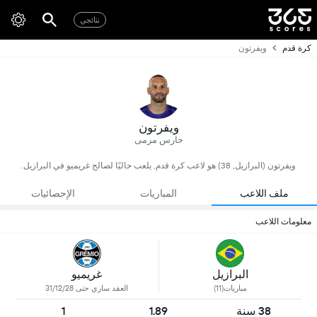
نتائجي
كرة قدم
ويفرتون
ويفرتون
حارس مرمى
ويفرتون (البرازيل, 38) هو لاعب كرة قدم, يلعب حاليًا لصالح غريميو في البرازيل.
ملف اللاعب
المباريات
الإحصائيات
معلومات اللاعب
البرازيل
غريميو
مباريات(11)
العقد ساري حتى 31/12/28
38 سنة
1.89
1