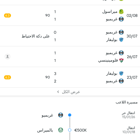
ميراسول
1
02/08
90
6.3
غريميو
1
غريميو
0
30/07
على دكة الاحتياط
بوليفار
1
غريميو
1
26/07
فلومينينسي
1
بوليفار
3
23/07
90
6.3
غريميو
2
عرض الكل
مسيرة اللاعب
انتقال حر
غريميو
15/01/26
انتقال
€500K
بالميراس
10/01/18