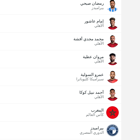
رمضان صبحي
بيراميدز
إمام عاشور
الأهلي
محمد مجدي أفشة
الأهلي
مروان عطية
الأهلي
عمرو السولية
سيراميكا كليوباترا
أحمد نبيل كوكا
الأهلي
المغرب
كأس العالم
بيراميدز
الدوري المصري