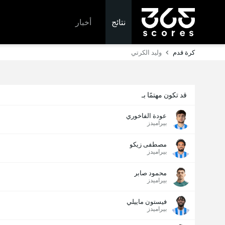
نتائج
أخبار
كرة قدم
وليد الكرتي
قد تكون مهتمًا بـ
عودة الفاخوري
بيراميدز
مصطفى زيكو
بيراميدز
محمود صابر
بيراميدز
فيستون ماييلي
بيراميدز