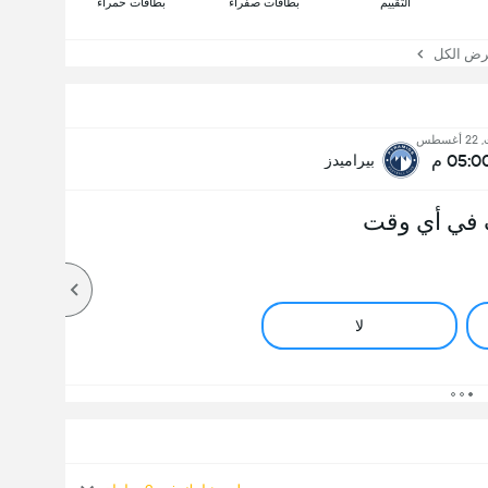
التقييم
بطاقات صفراء
بطاقات حمراء
 الكل
غسطس
05:0 م
بيراميدز
 في أي وقت
لا