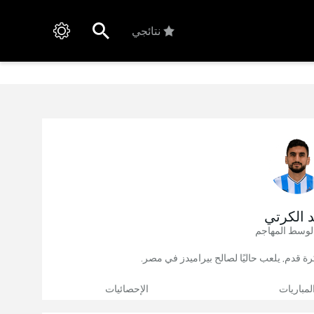
نتائجي
د الكرتي
لوسط المهاجم
لمباريات
الإحصائيات