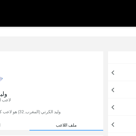
ولي
لاعب ا
وليد الكرتي (المغرب, 32) هو لاعب كرة قدم, يلعب حاليًا لصالح بيراميدز في مصر.
ملف اللاعب
ا