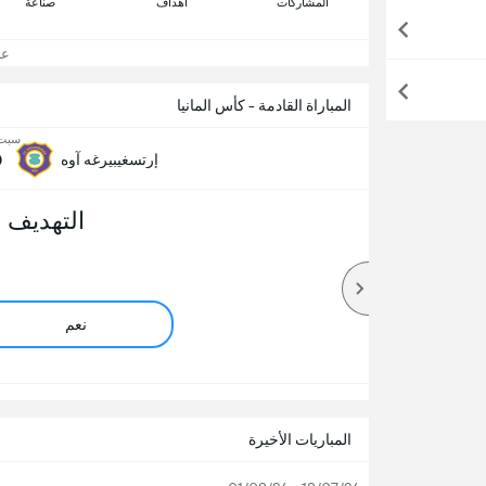
المشاركات
اهداف
صناعة
عرض
المباراة القادمة - كأس المانيا
سبت, 22 أ
0
إرتسغيبيرغه آوه
التهديف 
نعم
المباريات الأخيرة