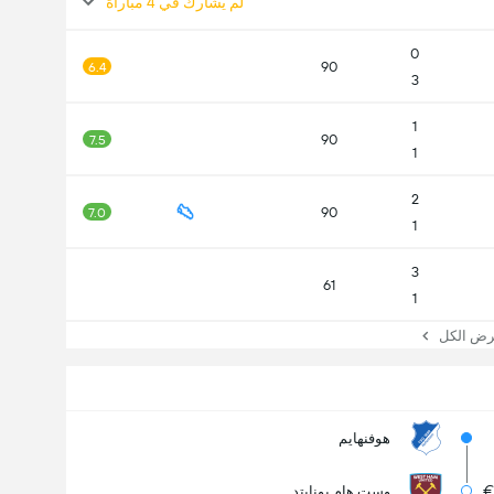
لم يشارك في 4 مباراة
0
90
6.4
3
1
90
7.5
1
2
90
7.0
1
3
61
1
 الكل
هوفنهايم
وست هام يونايتد