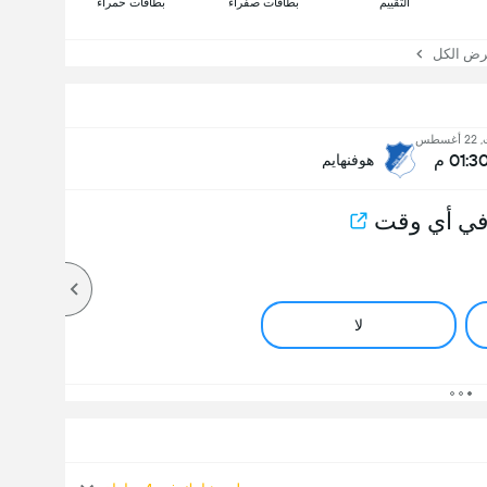
التقييم
بطاقات صفراء
بطاقات حمراء
 الكل
غسطس
01:3 م
هوفنهايم
في أي وقت
لا