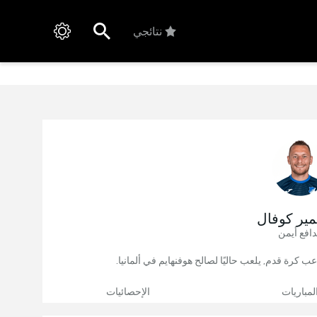
نتائجي
مير كوفال
افع أيمن
لمباريات
الإحصائيات