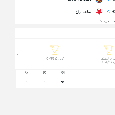
€
سلافيا براغ
د المزيد
 الدوري التشيكي 
 كأس CMFS (2) 
ة الأولى (2) 
0
0
10