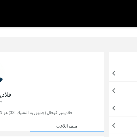
فلادي
مد
فلاديمير كوفال (جمهورية التشيك, 33) هو لاعب كرة قدم, يلعب حاليًا لصالح هوفنهايم في ألمانيا.
ملف اللاعب
ا