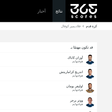
نتائج
أخبار
كرة قدم
فلاديمير كوفال
قد تكون مهتمًا بـ
أوزان كاباك
هوفنهايم
اندريج كراماريتش
هوفنهايم
اوليفر بومان
هوفنهايم
ووتر برجر
هوفنهايم