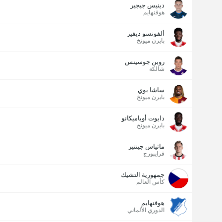
دينيس جيجير
هوفنهايم
ألفونسو ديفيز
بايرن ميونخ
روبن جوسينس
شالكة
ساشا بوي
بايرن ميونخ
دايوت أوباميكانو
بايرن ميونخ
ماثياس جينتير
فرايبورج
جمهورية التشيك
كأس العالم
هوفنهايم
الدوري الألماني