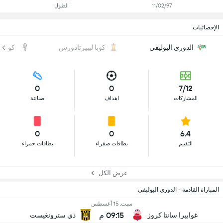
11/02/97
الطول
الإحصائيات
الدوري البوليفي
كوبا ليبيرتادورس
كوبا س
0
0
7/12
المشاركات
اهداف
صناعة
0
0
6.4
التقييم
بطاقات صفراء
بطاقات حمراء
عرض الكل
المباراة القادمة - الدوري البوليفي
سبت, 15 أغسطس
09:15 م
غوابيرا سانتا كروز
ذي سترونغيست