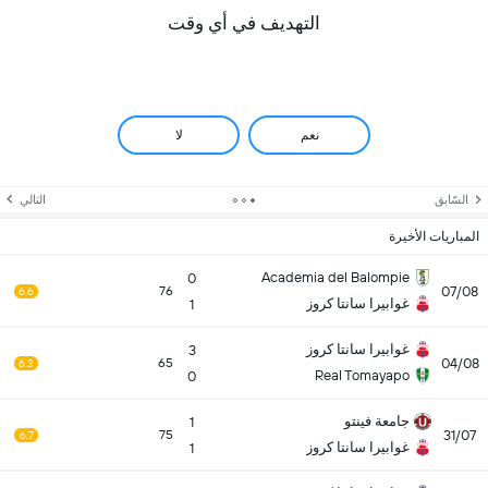
التهديف في أي وقت
نعم
لا
السّابق
التالي
المباريات الأخيرة
Academia del Balompie
0
07/08
76
6.6
غوابيرا سانتا كروز
1
غوابيرا سانتا كروز
3
04/08
65
6.3
Real Tomayapo
0
جامعة فينتو
1
31/07
75
6.7
غوابيرا سانتا كروز
1