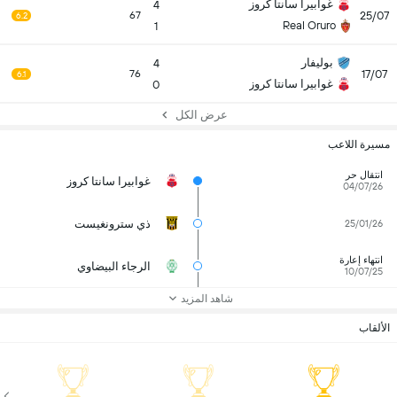
غوابيرا سانتا كروز
4
25/07
67
6.2
Real Oruro
1
بوليفار
4
17/07
76
6.1
غوابيرا سانتا كروز
0
عرض الكل
مسيرة اللاعب
انتقال حر
غوابيرا سانتا كروز
04/07/26
ذي سترونغيست
25/01/26
انتهاء إعارة
الرجاء البيضاوي
10/07/25
شاهد المزيد
الألقاب