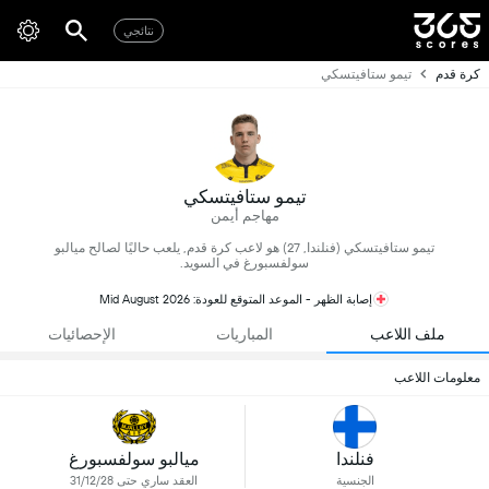
نتائجي
كرة قدم
تيمو ستافيتسكي
تيمو ستافيتسكي
مهاجم أيمن
تيمو ستافيتسكي (فنلندا, 27) هو لاعب كرة قدم, يلعب حاليًا لصالح ميالبو
سولفسبورغ في السويد.
إصابة الظهر - الموعد المتوقع للعودة: Mid August 2026
ملف اللاعب
المباريات
الإحصائيات
معلومات اللاعب
فنلندا
ميالبو سولفسبورغ
الجنسية
العقد ساري حتى 31/12/28