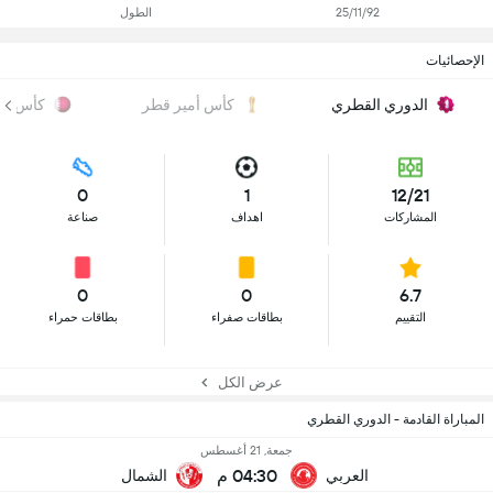
25/11/92
الطول
الإحصائيات
الدوري القطري
كأس أمير قطر
كأس QSL
0
1
12/21
المشاركات
اهداف
صناعة
0
0
6.7
التقييم
بطاقات صفراء
بطاقات حمراء
عرض الكل
المباراة القادمة - الدوري القطري
جمعة, 21 أغسطس
04:30 م
العربي
الشمال