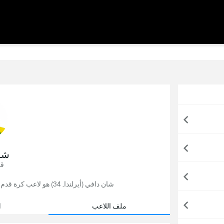
شا
قل
شان دافي (أيرلندا, 34) هو لاعب كرة قدم حُر,آخر فريق لعب له نورويتش سيتي في إنجلترا.
ملف اللاعب
ا