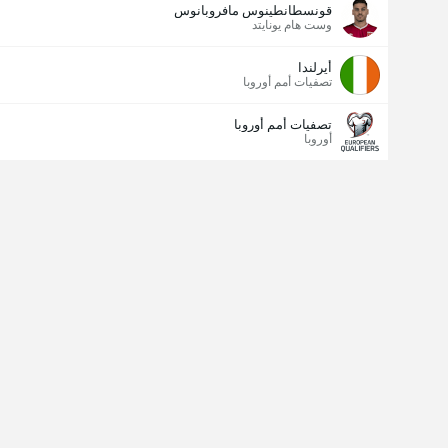
قونسطانطينوس مافروبانوس
وست هام يونايتد
أيرلندا
تصفيات أمم أوروبا
تصفيات أمم أوروبا
أوروبا