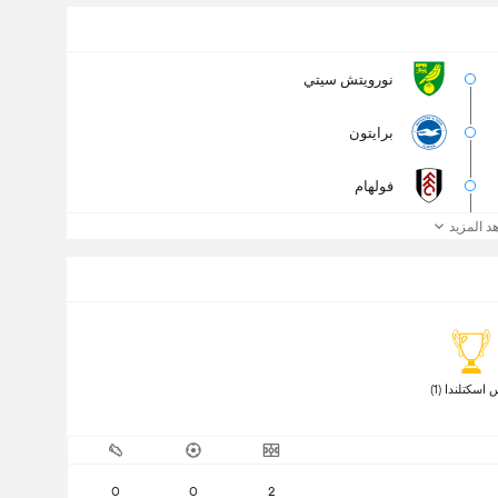
نورويتش سيتي
برايتون
فولهام
د المزيد
اسكتلندا (1) 
0
0
2