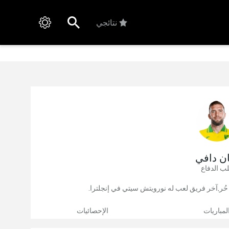
نتائجي
ن دافي
ب الدفاع
لمباريات
الإحصائيات