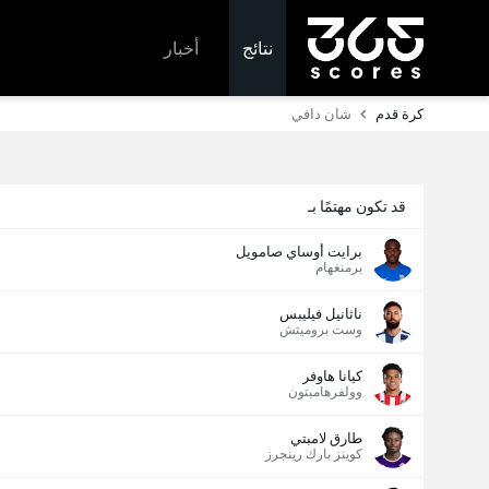
نتائج
أخبار
كرة قدم
شان دافي
قد تكون مهتمًا بـ
برايت أوساي صامويل
برمنغهام
ناثانيل فيليبس
وست بروميتش
كيانا هاوفر
وولفرهامبتون
طارق لامبتي
كوينز بارك رينجرز