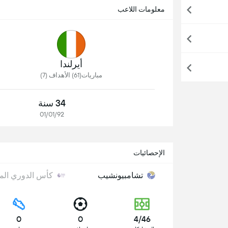
معلومات اللاعب
أيرلندا
مباريات(61) الأهداف (7)
34 سنة
01/01/92
الإحصائيات
تشامبيونشيب
كأس الدوري الممت
0
0
4/46