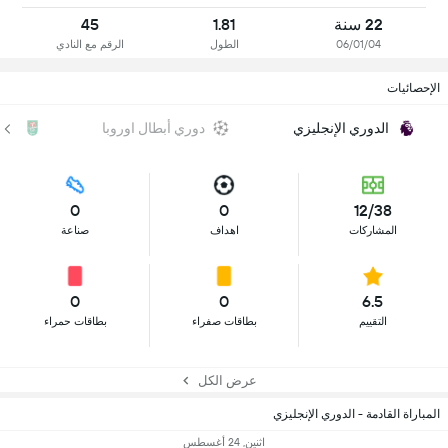
22 سنة
1.81
45
06/01/04
الطول
الرقم مع النادي
الإحصائيات
الدوري الإنجليزي
دوري أبطال اوروبا
كأس
0
0
12/38
المشاركات
اهداف
صناعة
0
0
6.5
التقييم
بطاقات صفراء
بطاقات حمراء
عرض الكل
المباراة القادمة - الدوري الإنجليزي
اثنين, 24 أغسطس