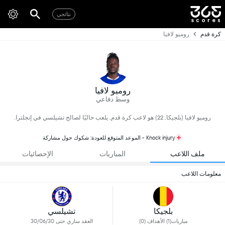
نتائجي
كرة قدم
روميو لافيا
روميو لافيا
وسط دفاعي
روميو لافيا (بلجيكا, 22) هو لاعب كرة قدم, يلعب حاليًا لصالح تشيلسي في إنجلترا.
Knock injury - الموعد المتوقع للعودة: شكوك حول مشاركة
ملف اللاعب
المباريات
الإحصائيات
معلومات اللاعب
بلجيكا
تشيلسي
مباريات(1) الأهداف (0)
العقد ساري حتى 30/06/30