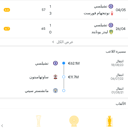
تشيلسي
1
04/05
57
6.6
نوتنجهام فورست
3
تشيلسي
1
26/04
65
6.7
ليدز يونايتد
0
عرض الكل
مسيرة اللاعب
انتقال
€62.1M
تشيلسي
18/08/23
انتقال
€11.7M
ساوثهامبتون
06/07/22
انتقال
مانشستر سيتي
01/08/21
الألقاب